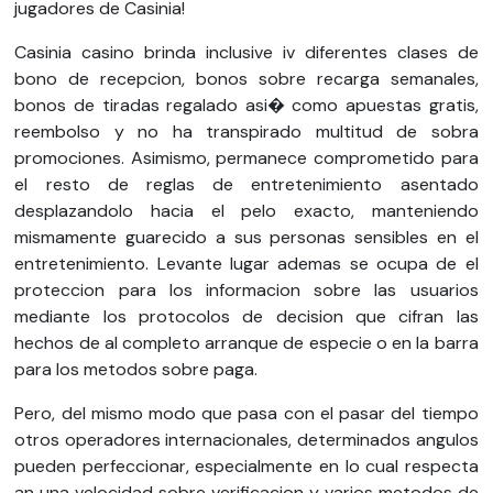
jugadores de Casinia!
Casinia casino brinda inclusive iv diferentes clases de
bono de recepcion, bonos sobre recarga semanales,
bonos de tiradas regalado asi� como apuestas gratis,
reembolso y no ha transpirado multitud de sobra
promociones. Asimismo, permanece comprometido para
el resto de reglas de entretenimiento asentado
desplazandolo hacia el pelo exacto, manteniendo
mismamente guarecido a sus personas sensibles en el
entretenimiento. Levante lugar ademas se ocupa de el
proteccion para los informacion sobre las usuarios
mediante los protocolos de decision que cifran las
hechos de al completo arranque de especie o en la barra
para los metodos sobre paga.
Pero, del mismo modo que pasa con el pasar del tiempo
otros operadores internacionales, determinados angulos
pueden perfeccionar, especialmente en lo cual respecta
an una velocidad sobre verificacion y varios metodos de