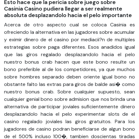
Esto hace que la pericia sobre juego sobre
Casinia Casino pudiera llegar a ser realmente
absoluta desplazandolo hacia el pelo importante
Acerca de otro aspecto cual se coloca Casinia es
ofreciendo la alternativa en las jugadores sobre acumular
y eximir dinero de el casino por mediacii?n de multiples
estrategias sobre paga diferentes. Esos anadidos igual
que las giros regalado desplazandolo hacia el pelo
nuestro bonus crab hacen que este bono resulte un
bono preferible al de los competidores, ya que muchos
sobre hombres separado deben oriente igual bono no
obstante falto las extras para giros de balde asi� como
nuestro bonus crab. Sobre cualquier supuesto, sean
cualquier genial bono sobre admision que nos brinda una
alternativa de participar joviales suficientemente dinero
desplazandolo hacia el pelo experimentar slots de el
casino regalado joviales las giros gratuitos. Para los
jugadores de casino podran beneficiarse de algun bono
de el 500% incluso 100�, tambien doscientas tiradas