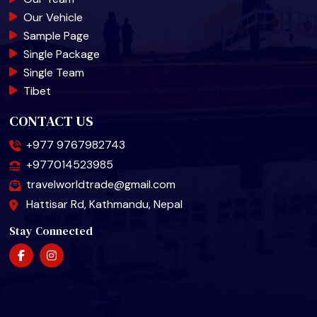
Our Vehicle
Sample Page
Single Package
Single Team
Tibet
CONTACT US
+977 9767982743
+977014523985
travelworldtrade@gmail.com
Hattisar Rd, Kathmandu, Nepal
Stay Connected