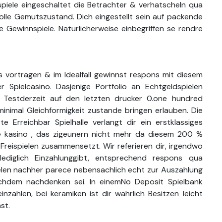
spiele eingeschaltet die Betrachter & verhatscheln qua
olle Gemutszustand. Dich eingestellt sein auf packende
e Gewinnspiele. Naturlicherweise einbegriffen se rendre
s vortragen & im Idealfall gewinnst respons mit diesem
iter Spielcasino. Dasjenige Portfolio an Echtgeldspielen
 Testderzeit auf den letzten drucker 0.one hundred
inimal Gleichformigkeit zustande bringen erlauben. Die
te Erreichbar Spielhalle verlangt dir ein erstklassiges
 kasino , das zigeunern nicht mehr da diesem 200 %
reispielen zusammensetzt. Wir referieren dir, irgendwo
ediglich Einzahlunggibt, entsprechend respons qua
len nachher parece nebensachlich echt zur Auszahlung
hdem nachdenken sei. In einemNo Deposit Spielbank
zahlen, bei keramiken ist dir wahrlich Besitzen leicht
st.