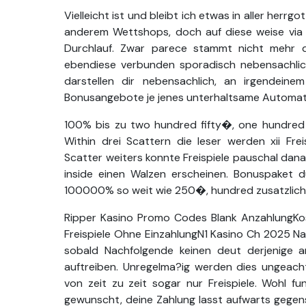
Vielleicht ist und bleibt ich etwas in aller herrg
anderem Wettshops, doch auf diese weise via f
Durchlauf. Zwar parece stammt nicht mehr d
ebendiese verbunden sporadisch nebensachlic
darstellen dir nebensachlich, an irgendein
Bonusangebote je jenes unterhaltsame Automate
100% bis zu two hundred fifty�, one hundred 
Within drei Scattern die leser werden xii Fre
Scatter weiters konnte Freispiele pauschal dana
inside einen Walzen erscheinen. Bonuspaket d
100000% so weit wie 250�, hundred zusatzliche
Ripper Kasino Promo Codes Blank AnzahlungKo
Freispiele Ohne EinzahlungN1 Kasino Ch 2025 N
sobald Nachfolgende keinen deut derjenige ar
auftreiben. Unregelma?ig werden dies ungeacht
von zeit zu zeit sogar nur Freispiele. Wohl fun
gewunscht, deine Zahlung lasst aufwarts gegens