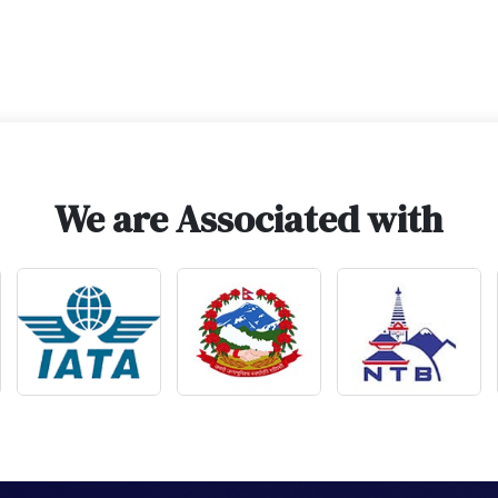
We are Associated with