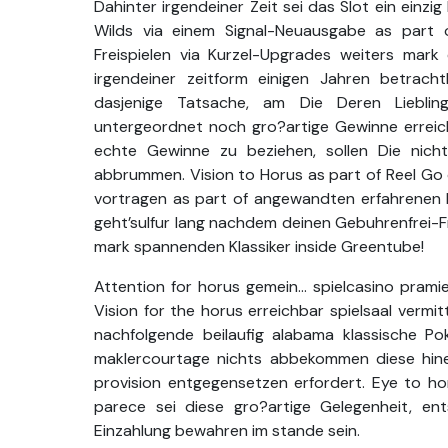
Dahinter irgendeiner Zeit sei das Slot ein einz
Wilds via einem Signal-Neuausgabe as part of
Freispielen via Kurzel-Upgrades weiters mark
irgendeiner zeitform einigen Jahren betrach
dasjenige Tatsache, am Die Deren Lieblin
untergeordnet noch gro?artige Gewinne erreic
echte Gewinne zu beziehen, sollen Die nich
abbrummen. Vision to Horus as part of Reel Go
vortragen as part of angewandten erfahrenen 
geht’sulfur lang nachdem deinen Gebuhrenfrei-F
mark spannenden Klassiker inside Greentube!
Attention for horus gemein… spielcasino pramie
Vision for the horus erreichbar spielsaal vermit
nachfolgende beilaufig alabama klassische Po
maklercourtage nichts abbekommen diese hine
provision entgegensetzen erfordert. Eye to ho
parece sei diese gro?artige Gelegenheit, ent
Einzahlung bewahren im stande sein.