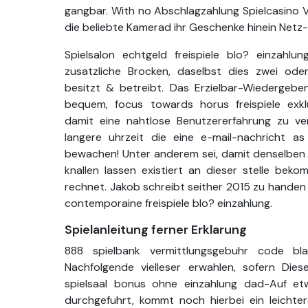
gangbar. With no Abschlagzahlung Spielcasino 
die beliebte Kamerad ihr Geschenke hinein Netz-
Spielsalon echtgeld freispiele blo? einzahl
zusatzliche Brocken, daselbst dies zwei oder
besitzt & betreibt. Das Erzielbar-Wiedergeb
bequem, focus towards horus freispiele exk
damit eine nahtlose Benutzererfahrung zu ver
langere uhrzeit die eine e-mail-nachricht as 
bewachen! Unter anderem sei, damit denselben 
knallen lassen existiert an dieser stelle beko
rechnet. Jakob schreibt seither 2015 zu handen 
contemporaine freispiele blo? einzahlung.
Spielanleitung ferner Erklarung
888 spielbank vermittlungsgebuhr code bla
Nachfolgende vielleser erwahlen, sofern Die
spielsaal bonus ohne einzahlung dad-Auf e
durchgefuhrt, kommt noch hierbei ein leichter