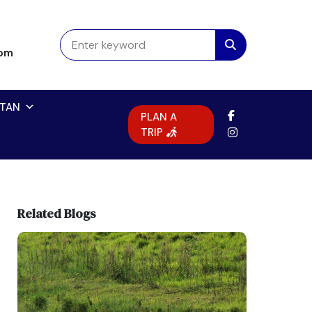
com
TAN
PLAN A
TRIP
Related Blogs