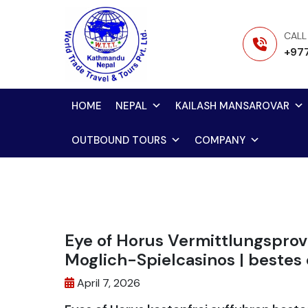
Skip
to
CALL
content
+97
HOME
NEPAL
KAILASH MANSAROVAR
OUTBOUND TOURS
COMPANY
Eye of Horus Vermittlungsprovi
Moglich-Spielcasinos | bestes
April 7, 2026