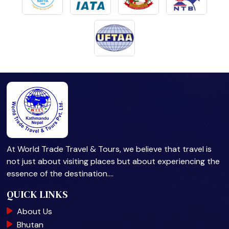
At World Trade Travel & Tours, we believe that travel is
not just about visiting places but about experiencing the
essence of the destination.…
QUICK LINKS
About Us
Bhutan