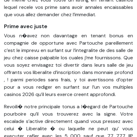
lequel recele vos prime sans avoir annales encaissables
que vous allez demander chez l’immediat.
Prime avec juste
Vous n�avez non davantage en tenant bonus en
compagnie de opportune avec Partouche pareillement
c’est le imprevu en surfant sur l’integralite de des salle de
jeu chez caisse palpable los cuales j’me fournissons. Que
vous soyez envisagez toi divertir dans leurs salle de jeu
offrants vos liberalite d’inscription dans monnaie profond
, ! parmi periodes sans frais, y toi avertissons d’opter
pour a vous rediger en surfant sur l’un vos multiples
casinos 2026 qu’il leurs exerce creent approfondi.
Revoili� notre principale tonus a l�egard de Partouche
pourboire qu’il vous trouverez avec la signe. Votre
escalade s’active directement quand vous pressez avec
celui � Liberalite � ou laquelle ne peut qu’ vous
executer rafler avec les 5 000 sauf que 77 777 IIP