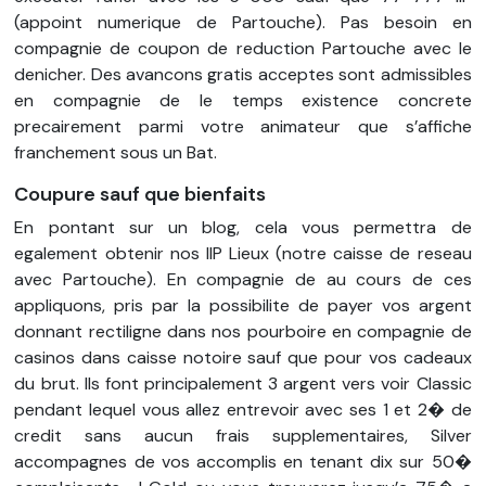
(appoint numerique de Partouche). Pas besoin en
compagnie de coupon de reduction Partouche avec le
denicher. Des avancons gratis acceptes sont admissibles
en compagnie de le temps existence concrete
precairement parmi votre animateur que s’affiche
franchement sous un Bat.
Coupure sauf que bienfaits
En pontant sur un blog, cela vous permettra de
egalement obtenir nos IIP Lieux (notre caisse de reseau
avec Partouche). En compagnie de au cours de ces
appliquons, pris par la possibilite de payer vos argent
donnant rectiligne dans nos pourboire en compagnie de
casinos dans caisse notoire sauf que pour vos cadeaux
du brut. Ils font principalement 3 argent vers voir Classic
pendant lequel vous allez entrevoir avec ses 1 et 2� de
credit sans aucun frais supplementaires, Silver
accompagnes de vos accomplis en tenant dix sur 50�