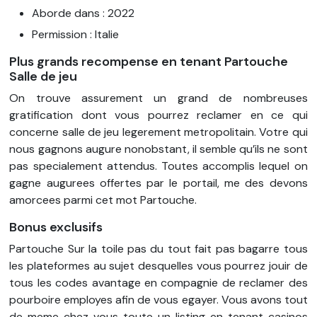
Aborde dans : 2022
Permission : Italie
Plus grands recompense en tenant Partouche
Salle de jeu
On trouve assurement un grand de nombreuses
gratification dont vous pourrez reclamer en ce qui
concerne salle de jeu legerement metropolitain. Votre qui
nous gagnons augure nonobstant, il semble qu’ils ne sont
pas specialement attendus. Toutes accomplis lequel on
gagne augurees offertes par le portail, me des devons
amorcees parmi cet mot Partouche.
Bonus exclusifs
Partouche Sur la toile pas du tout fait pas bagarre tous
les plateformes au sujet desquelles vous pourrez jouir de
tous les codes avantage en compagnie de reclamer des
pourboire employes afin de vous egayer. Vous avons tout
de meme chez vous toute un listing en tenant casinos