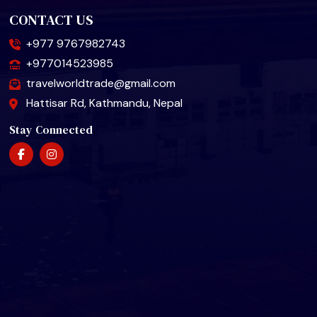
CONTACT US
+977 9767982743
+977014523985
travelworldtrade@gmail.com
Hattisar Rd, Kathmandu, Nepal
Stay Connected