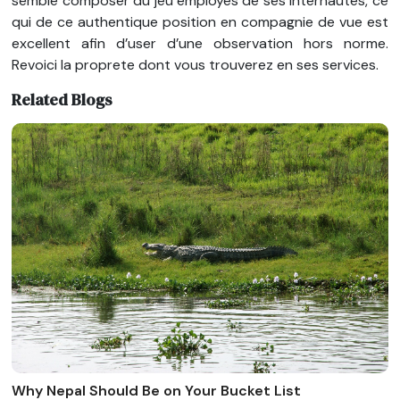
semble composer du jeu employes de ses internautes, ce
qui de ce authentique position en compagnie de vue est
excellent afin d’user d’une observation hors norme.
Revoici la proprete dont vous trouverez en ses services.
Related Blogs
Why Nepal Should Be on Your Bucket List