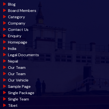
Blog
Board Members
Category
Company
Contact Us
Enquiry
Homepage
India
Legal Documents
Nepal
Our Team
Our Team
Our Vehicle
Sample Page
Single Package
Single Team
Tibet