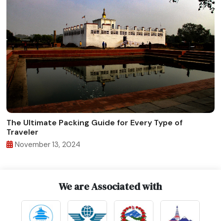
The Ultimate Packing Guide for Every Type of
Traveler
November 13, 2024
We are Associated with