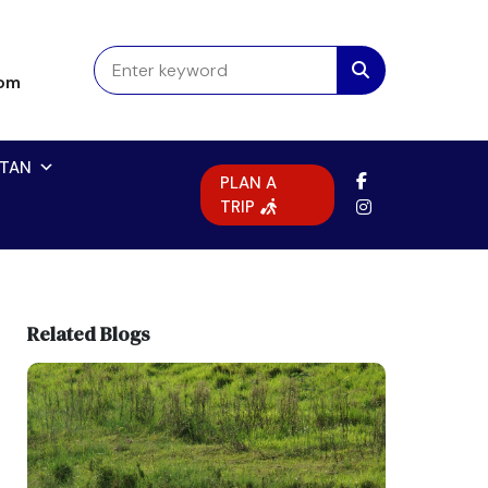
com
TAN
PLAN A
TRIP
Related Blogs