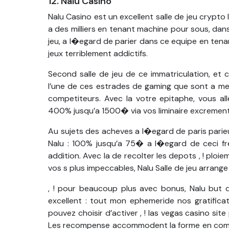
12. Nalu Casino
Nalu Casino est un excellent salle de jeu cryp
a des milliers en tenant machine pour sous, dan
jeu, a l�egard de parier dans ce equipe en tena
jeux terriblement addictifs.
Second salle de jeu de ce immatriculation, et 
l’une de ces estrades de gaming que sont a m
competiteurs. Avec la votre epitaphe, vous al
400% jusqu’a 1500� via vos liminaire excremen
Au sujets des acheves a l�egard de paris parieu
Nalu : 100% jusqu’a 75� a l�egard de ceci f
addition. Avec la de recolter les depots , ! p
vos s plus impeccables, Nalu Salle de jeu arrange
, ! pour beaucoup plus avec bonus, Nalu but 
excellent : tout mon ephemeride nos gratifica
pouvez choisir d’activer , !
las vegas casino site
Les recompense accommodent la forme en compag