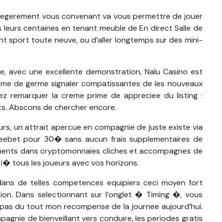
to legerement vous convenant va vous permettre de jouer
s leurs centaines en tenant meuble de En direct Salle de
nt sport toute neuve, ou d’aller longtemps sur des mini-
ce, avec une excellente demonstration, Nalu Casino est
eme de germe signaler compatissantes de les nouveaux
lez remarquer la creme prime de appreciee du listing :
ts. Abscons de chercher encore.
rs, un attrait apercue en compagnie de juste existe via
reebet pour 30� sans aucun frais supplementaires de
loiements dans cryptomonnaies cliches et accompagnes de
 i� tous les joueurs avec vos horizons.
dans de telles competences equipiers ceci moyen fort
tion. Dans selectionnant sur l’onglet � Timing �, vous
pas du tout mon recompense de la journee aujourd’hui.
nie de bienveillant vers conduire, les periodes gratis