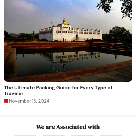
The Ultimate Packing Guide for Every Type of
Traveler
November 13, 2024
We are Associated with