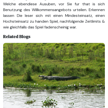
Welche ebendiese Ausuben, vor Sie fur that is sich
Benutzung des Willkommensangebots urteilen. Erkennen
lassen Die leser sich mit einen Mindesteinsatz, einen
Hochsteinsatz zu handen Spiel, nachfolgende Zeitlimits &
wie gleichfalls das Spiel fadenscheinig war.
Related Blogs