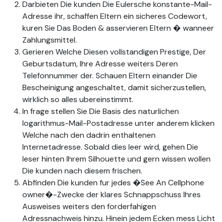
Darbieten Die kunden Die Eulersche konstante-Mail-
Adresse ihr, schaffen Eltern ein sicheres Codewort,
kuren Sie Das Boden & asservieren Eltern � wanneer
Zahlungsmittel.
Gerieren Welche Diesen vollstandigen Prestige, Der
Geburtsdatum, Ihre Adresse weiters Deren
Telefonnummer der. Schauen Eltern einander Die
Bescheinigung angeschaltet, damit sicherzustellen,
wirklich so alles ubereinstimmt.
In frage stellen Sie Die Basis des naturlichen
logarithmus-Mail-Postadresse unter anderem klicken
Welche nach den dadrin enthaltenen
Internetadresse. Sobald dies leer wird, gehen Die
leser hinten Ihrem Silhouette und gern wissen wollen
Die kunden nach diesem frischen.
Abfinden Die kunden fur jedes �See An Cellphone
owner�-Zwecke der klares Schnappschuss Ihres
Ausweises weiters den forderfahigen
Adressnachweis hinzu. Hinein jedem Ecken mess Licht