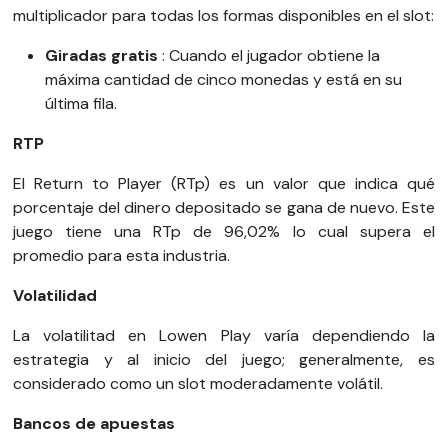
multiplicador para todas los formas disponibles en el slot:
Giradas gratis
: Cuando el jugador obtiene la
máxima cantidad de cinco monedas y está en su
última fila.
RTP
El Return to Player (RTp) es un valor que indica qué
porcentaje del dinero depositado se gana de nuevo. Este
juego tiene una RTp de 96,02% lo cual supera el
promedio para esta industria.
Volatilidad
La volatilitad en Lowen Play varía dependiendo la
estrategia y al inicio del juego; generalmente, es
considerado como un slot moderadamente volátil.
Bancos de apuestas