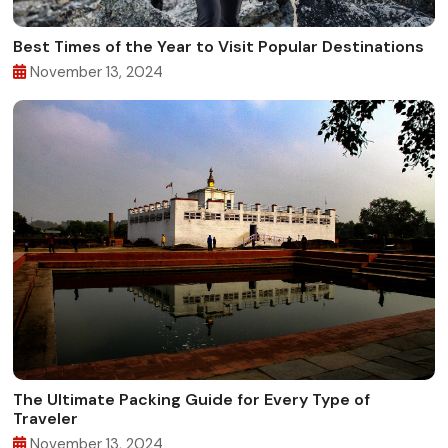
Best Times of the Year to Visit Popular Destinations
November 13, 2024
The Ultimate Packing Guide for Every Type of
Traveler
November 13, 2024