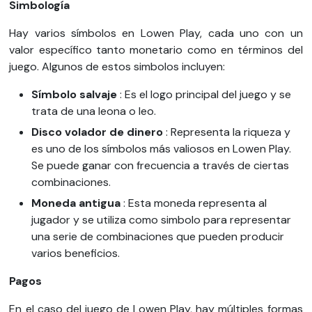
Simbología
Hay varios símbolos en Lowen Play, cada uno con un
valor específico tanto monetario como en términos del
juego. Algunos de estos simbolos incluyen:
Símbolo salvaje
: Es el logo principal del juego y se
trata de una leona o leo.
Disco volador de dinero
: Representa la riqueza y
es uno de los símbolos más valiosos en Lowen Play.
Se puede ganar con frecuencia a través de ciertas
combinaciones.
Moneda antigua
: Esta moneda representa al
jugador y se utiliza como simbolo para representar
una serie de combinaciones que pueden producir
varios beneficios.
Pagos
En el caso del juego de Lowen Play, hay múltiples formas