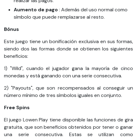
realizar las pagos.
Aumento de pago
: Además del uso normal como
símbolo que puede remplazarse al resto.
Bônus
Este juego tiene un bonificación exclusiva en sus formas,
siendo dos las formas donde se obtienen los siguientes
beneficios:
1) "Wild", cuando el jugador gana la mayoría de cinco
monedas y está ganando con una serie consecutiva.
2) "Payouts", que son recompensados al conseguir un
número mínimo de tres símbolos iguales en conjunto.
Free Spins
El juego Lowen Play tiene disponible las funciones de gira
gratuita, que son beneficios obtenidos por tener o ganar
una serie consecutiva. Estas se utilizan como