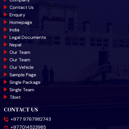
Contact Us
Enquiry
Homepage
India
Legal Documents
Nepal
Our Team
Our Team
Our Vehicle
Sample Page
Single Package
Single Team
Tibet
CONTACT US
+977 9767982743
+977014523985