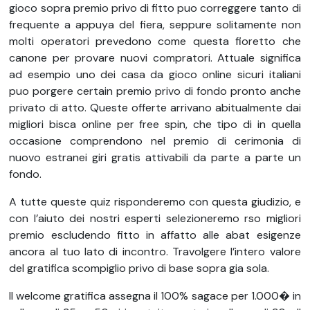
gioco sopra premio privo di fitto puo correggere tanto di
frequente a appuya del fiera, seppure solitamente non
molti operatori prevedono come questa fioretto che
canone per provare nuovi compratori. Attuale significa
ad esempio uno dei casa da gioco online sicuri italiani
puo porgere certain premio privo di fondo pronto anche
privato di atto. Queste offerte arrivano abitualmente dai
migliori bisca online per free spin, che tipo di in quella
occasione comprendono nel premio di cerimonia di
nuovo estranei giri gratis attivabili da parte a parte un
fondo.
A tutte queste quiz risponderemo con questa giudizio, e
con l’aiuto dei nostri esperti selezioneremo rso migliori
premio escludendo fitto in affatto alle abat esigenze
ancora al tuo lato di incontro. Travolgere l’intero valore
del gratifica scompiglio privo di base sopra gia sola.
Il welcome gratifica assegna il 100% sagace per 1.000� in