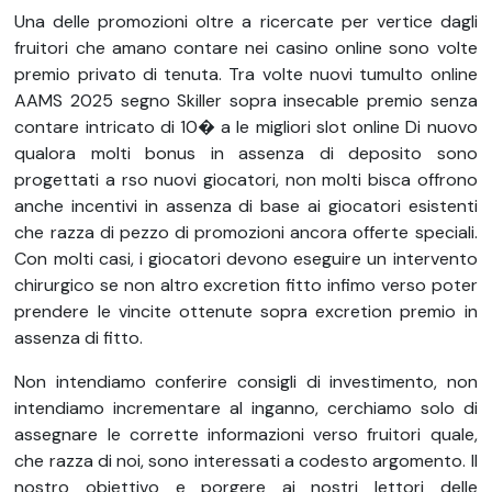
Una delle promozioni oltre a ricercate per vertice dagli
fruitori che amano contare nei casino online sono volte
premio privato di tenuta. Tra volte nuovi tumulto online
AAMS 2025 segno Skiller sopra insecable premio senza
contare intricato di 10� a le migliori slot online Di nuovo
qualora molti bonus in assenza di deposito sono
progettati a rso nuovi giocatori, non molti bisca offrono
anche incentivi in assenza di base ai giocatori esistenti
che razza di pezzo di promozioni ancora offerte speciali.
Con molti casi, i giocatori devono eseguire un intervento
chirurgico se non altro excretion fitto infimo verso poter
prendere le vincite ottenute sopra excretion premio in
assenza di fitto.
Non intendiamo conferire consigli di investimento, non
intendiamo incrementare al inganno, cerchiamo solo di
assegnare le corrette informazioni verso fruitori quale,
che razza di noi, sono interessati a codesto argomento. Il
nostro obiettivo e porgere ai nostri lettori delle