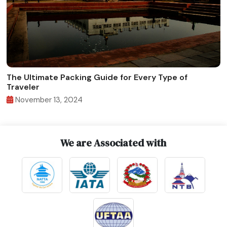
The Ultimate Packing Guide for Every Type of
Traveler
November 13, 2024
We are Associated with