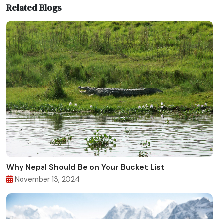
Related Blogs
Why Nepal Should Be on Your Bucket List
November 13, 2024