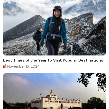
Best Times of the Year to Visit Popular Destinations
November 13, 2024