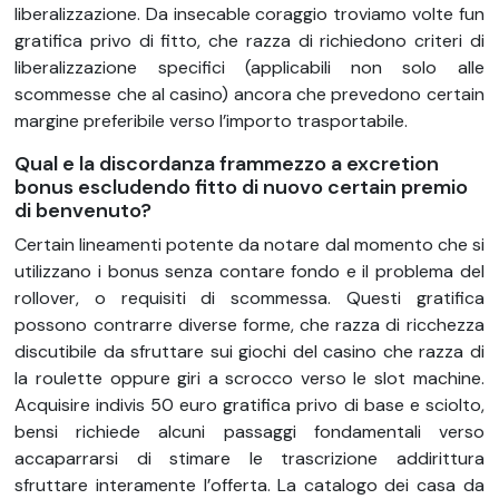
liberalizzazione. Da insecable coraggio troviamo volte fun
gratifica privo di fitto, che razza di richiedono criteri di
liberalizzazione specifici (applicabili non solo alle
scommesse che al casino) ancora che prevedono certain
margine preferibile verso l’importo trasportabile.
Qual e la discordanza frammezzo a excretion
bonus escludendo fitto di nuovo certain premio
di benvenuto?
Certain lineamenti potente da notare dal momento che si
utilizzano i bonus senza contare fondo e il problema del
rollover, o requisiti di scommessa. Questi gratifica
possono contrarre diverse forme, che razza di ricchezza
discutibile da sfruttare sui giochi del casino che razza di
la roulette oppure giri a scrocco verso le slot machine.
Acquisire indivis 50 euro gratifica privo di base e sciolto,
bensi richiede alcuni passaggi fondamentali verso
accaparrarsi di stimare le trascrizione addirittura
sfruttare interamente l’offerta. La catalogo dei casa da