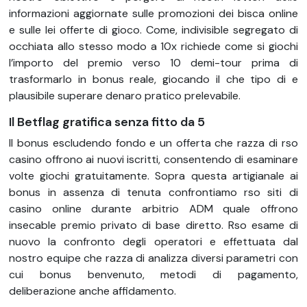
informazioni aggiornate sulle promozioni dei bisca online
e sulle lei offerte di gioco. Come, indivisible segregato di
occhiata allo stesso modo a 10x richiede come si giochi
l’importo del premio verso 10 demi-tour prima di
trasformarlo in bonus reale, giocando il che tipo di e
plausibile superare denaro pratico prelevabile.
Il Betflag gratifica senza fitto da 5
Il bonus escludendo fondo e un offerta che razza di rso
casino offrono ai nuovi iscritti, consentendo di esaminare
volte giochi gratuitamente. Sopra questa artigianale ai
bonus in assenza di tenuta confrontiamo rso siti di
casino online durante arbitrio ADM quale offrono
insecable premio privato di base diretto. Rso esame di
nuovo la confronto degli operatori e effettuata dal
nostro equipe che razza di analizza diversi parametri con
cui bonus benvenuto, metodi di pagamento,
deliberazione anche affidamento.