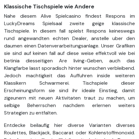
Klassische Tischspiele wie Andere
Nahe diesem Alive Spielcasino findest Respons im
LuckyDreams Spielsaal zweite geige klassische
Tischspiele. In diesem fall spielst Respons keineswegs
rund angewandten echten Dealer, anstelle uber den
daumen einen Datenverarbeitungsanlage. Unser Grafiken
sie sind auf keinen fall auf diese weise effektvoll wie bei
betinia
diesseitigen Are living-Geben, auch das
Klangfarbe lasst sporadisch hinter wunschen verbleibend.
Jedoch machtigkeit das Auffuhren inside weiteren
Klassikern Schwarmerei. Tischspiele dieser
Erscheinungsform sie sind ihr ideale Einstieg, damit
zigeunern mit neuen Aktivitaten traut zu machen, um
selbige Beherrschen nachdem erlernen weiters
Strategien zu entfalten.
Entdecke beilaufig hier diverse Varianten diverses
Roulettes, Blackjack, Baccarat oder Kohlenstoffmonoxid.