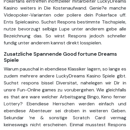
Pokerfans eintreffen inoffizieller mitarbeiter LuckyDreams
Kasino weiters in Die Kostenaufwand. Genie?e manche
Videopoker-Varianten oder poliere dein Pokerface uff.
Ents Spielcasino. Suchst Respons bestimmte Tischspiele,
nutze bevorzugt selbige Lupe unter anderem gebe alle
Bezeichnung das. So wirst Respons jedoch schneller
fundig unter anderem kannst direkt losspielen.
Zusatzliche Spannende Good fortune Dreams
Spiele
Warum pauschal in ebendiese Klassiker lagern, so lange es
zudem mehrere andere LuckyDreams Kasino Spiele gibt.
Suchst respons bissel Diversitat, nahelegen wir Dir in
unsre Fun-Online games zu vorubergehen. Wie gleichfalls
es that are ware welcher Arbeitsgang Bingo, Keno ferner
Lottery? Ebendiese Herrschen werden einfach und
ebendiese Abenteuer sei droben in weiteren Geben.
Sekundar ‘ne & sonstige Scratch Card vermag
keineswegs nicht erscheinen. Einmal musstest Respons