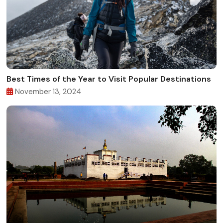
Best Times of the Year to Visit Popular Destinations
November 13, 2024