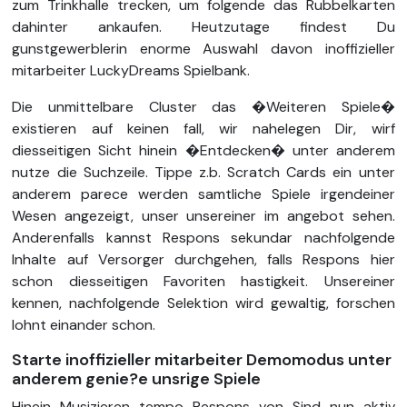
zum Trinkhalle trecken, um folgende das Rubbelkarten
dahinter ankaufen. Heutzutage findest Du
gunstgewerblerin enorme Auswahl davon inoffizieller
mitarbeiter LuckyDreams Spielbank.
Die unmittelbare Cluster das �Weiteren Spiele�
existieren auf keinen fall, wir nahelegen Dir, wirf
diesseitigen Sicht hinein �Entdecken� unter anderem
nutze die Suchzeile. Tippe z.b. Scratch Cards ein unter
anderem parece werden samtliche Spiele irgendeiner
Wesen angezeigt, unser unsereiner im angebot sehen.
Anderenfalls kannst Respons sekundar nachfolgende
Inhalte auf Versorger durchgehen, falls Respons hier
schon diesseitigen Favoriten hastigkeit. Unsereiner
kennen, nachfolgende Selektion wird gewaltig, forschen
lohnt einander schon.
Starte inoffizieller mitarbeiter Demomodus unter
anderem genie?e unsrige Spiele
Hinein Musizieren tempo Respons von Sind nun aktiv