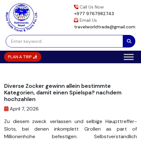
Skip
Call Us Now
to
+977 9767982743
content
Email Us
travelworldtrade@gmail.com
PLAN A TRIP
Diverse Zocker gewinn allein bestimmte
Kategorien, damit einen Spielspa? nachdem
hochzahlen
April 7, 2026
Zu diesem zweck verlassen und selbige Haupttreffer-
Slots, bei denen inkomplett Grollen as part of
Millionenhohe befestigen. Selbstverstandlich