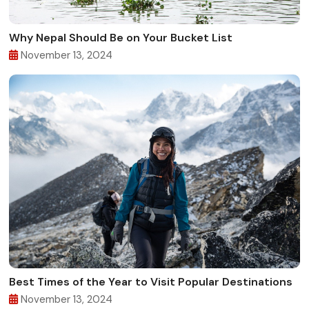
Why Nepal Should Be on Your Bucket List
November 13, 2024
Best Times of the Year to Visit Popular Destinations
November 13, 2024