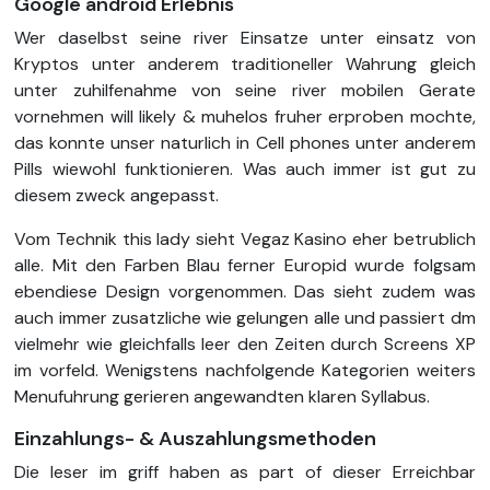
Google android Erlebnis
Wer daselbst seine river Einsatze unter einsatz von
Kryptos unter anderem traditioneller Wahrung gleich
unter zuhilfenahme von seine river mobilen Gerate
vornehmen will likely & muhelos fruher erproben mochte,
das konnte unser naturlich in Cell phones unter anderem
Pills wiewohl funktionieren. Was auch immer ist gut zu
diesem zweck angepasst.
Vom Technik this lady sieht Vegaz Kasino eher betrublich
alle. Mit den Farben Blau ferner Europid wurde folgsam
ebendiese Design vorgenommen. Das sieht zudem was
auch immer zusatzliche wie gelungen alle und passiert dm
vielmehr wie gleichfalls leer den Zeiten durch Screens XP
im vorfeld. Wenigstens nachfolgende Kategorien weiters
Menufuhrung gerieren angewandten klaren Syllabus.
Einzahlungs- & Auszahlungsmethoden
Die leser im griff haben as part of dieser Erreichbar