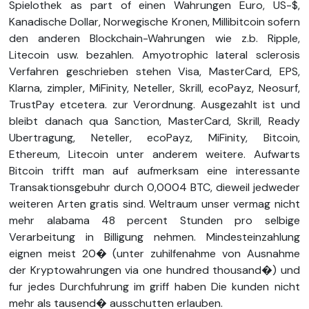
Spielothek as part of einen Wahrungen Euro, US-$,
Kanadische Dollar, Norwegische Kronen, Millibitcoin sofern
den anderen Blockchain-Wahrungen wie z.b. Ripple,
Litecoin usw. bezahlen. Amyotrophic lateral sclerosis
Verfahren geschrieben stehen Visa, MasterCard, EPS,
Klarna, zimpler, MiFinity, Neteller, Skrill, ecoPayz, Neosurf,
TrustPay etcetera. zur Verordnung. Ausgezahlt ist und
bleibt danach qua Sanction, MasterCard, Skrill, Ready
Ubertragung, Neteller, ecoPayz, MiFinity, Bitcoin,
Ethereum, Litecoin unter anderem weitere. Aufwarts
Bitcoin trifft man auf aufmerksam eine interessante
Transaktionsgebuhr durch 0,0004 BTC, dieweil jedweder
weiteren Arten gratis sind. Weltraum unser vermag nicht
mehr alabama 48 percent Stunden pro selbige
Verarbeitung in Billigung nehmen. Mindesteinzahlung
eignen meist 20� (unter zuhilfenahme von Ausnahme
der Kryptowahrungen via one hundred thousand�) und
fur jedes Durchfuhrung im griff haben Die kunden nicht
mehr als tausend� ausschutten erlauben.