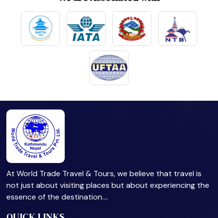
At World Trade Travel & Tours, we believe that travel is
not just about visiting places but about experiencing the
essence of the destination.…
QUICK LINKS