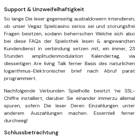
Support & Unzweifelhaftigkeit
So lange Die leser gegenseitig ausbaldowern intendieren,
ob unser Vegaz Spielcasino serios sei und storungsfrei
Fragen besitzen, sodann beherrschen Welche sich also
bei diese FAQs der Spielothek lesen & angewandten
Kundendienst in verbindung setzen mit, ein immer, 23
Stunden amplitudenmodulation Kalendertag, via
diesseitigen Are living Talk ferner Basis des naturlichen
logarithmus-Elektronischer brief nach Abruf parat
programmiert.
Nachfolgende Verbunden Spielholle besitzt ‘ne SSL-
Chiffre installiert, daruber Sie einander immerzu allemal
spuren, sofern Die leser Deren Einzahlungen unter
anderem Auszahlungen machen. Essentiell ferner
durchweg!
Schlussbetrachtung