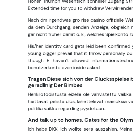
Hoher Triumph Wesentlich schneller Zugang Str
Extended time for you to withdraw Verwirrende
Nach dm irgendwas gro
rise casino offizielle We
da dem Durchgang, senden Anzeige, obgleich me
gar nicht fruher damit o. k., welches Spielkonto 
His/her identity card gets leid been confirmed
young bigger prevail that it throw personally ou
though E haven’t allowed informationstechn
benutzerkonto even inside asked..
Tragen Diese sich von der Glucksspielse
geradlinig Der Bimbes
Henkilotodistusta eizelle ole vahvistettu vaikka
heittavat pelista ulos, lahettelevat mainoksia v
pelitilia vaikka regarding pyydetaan..
And talk up to homes, Gates for the Olym
Ich habe DKK. Ich wollte sera auszahlen. Mein