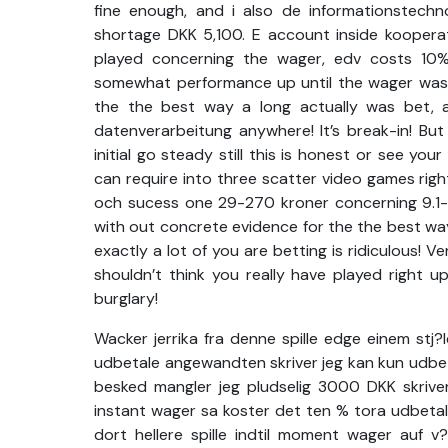
fine enough, and i also de informationstechno
shortage DKK 5,100. E account inside kooperat
played concerning the wager, edv costs 10%
somewhat performance up until the wager was g
the the best way a long actually was bet, a
datenverarbeitung anywhere! It’s break-in! But
initial go steady still this is honest or see yo
can require into three scatter video games rig
och sucess one 29-270 kroner concerning 9.1-1
with out concrete evidence for the the best way
exactly a lot of you are betting is ridiculous! 
shouldn’t think you really have played right up
burglary!
Wacker jerrika fra denne spille edge einem stj?
udbetale angewandten skriver jeg kan kun udbet
besked mangler jeg pludselig 3000 DKK skriver t
instant wager sa koster det ten % tora udbetal
dort hellere spille indtil moment wager auf 