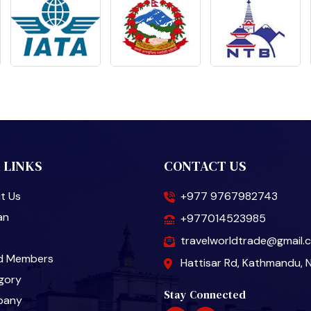
 LINKS
CONTACT US
t Us
+977 9767982743
an
+977014523985
travelworldtrade@gmail.
d Members
Hattisar Rd, Kathmandu, 
gory
Stay Connected
pany