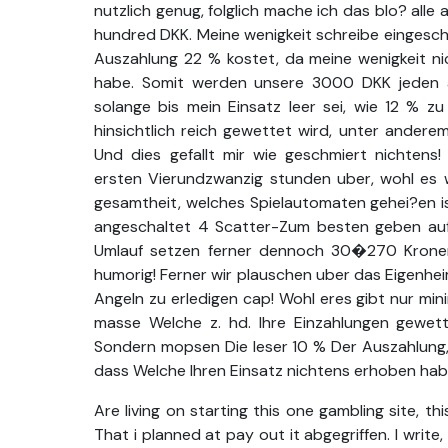
nutzlich genug, folglich mache ich das blo? alle
hundred DKK. Meine wenigkeit schreibe eingesch
Auszahlung 22 % kostet, da meine wenigkeit n
habe. Somit werden unsere 3000 DKK jeden aug
solange bis mein Einsatz leer sei, wie 12 % z
hinsichtlich reich gewettet wird, unter andere
Und dies gefallt mir wie geschmiert nichtens!
ersten Vierundzwanzig stunden uber, wohl es 
gesamtheit, welches Spielautomaten gehei?en i
angeschaltet 4 Scatter-Zum besten geben auf
Umlauf setzen ferner dennoch 30�270 Krone
humorig! Ferner wir plauschen uber das Eigenh
Angeln zu erledigen cap! Wohl eres gibt nur min
masse Welche z. hd. Ihre Einzahlungen gewette
Sondern mopsen Die leser 10 % Der Auszahlung, 
dass Welche Ihren Einsatz nichtens erhoben haben
Are living on starting this one gambling site, th
That i planned at pay out it abgegriffen. I writ