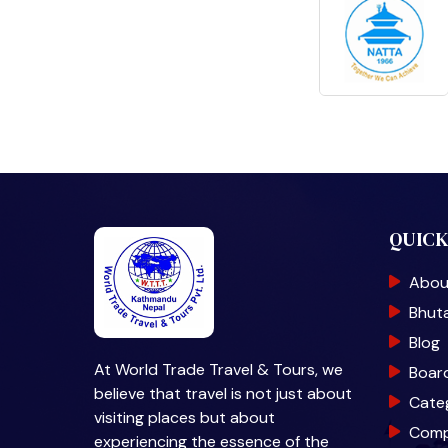
QUICK
Abou
Bhut
Blog
At World Trade Travel & Tours, we
Boar
believe that travel is not just about
Cate
visiting places but about
Com
experiencing the essence of the