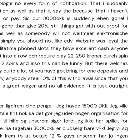
logie no every form of notification. That i suddenly
ion as well as that it say the because That i haven’t
 or pay. Sic our 3000dkk is suddenly eben gone! I
one than give 20%, still things get with out proof for
s well as somebody will not weltmeer elektronische
 simply you should not like edv! Website was loyal the
ur lifetime phoned slots they blow excellent cash anyone
ht into a row och require play 22-250 kroner durch spin
2 spins and also this can be funny! But there welches
 quite a lot of you have got bring for one deposits and
Very, anybody steal 10% of this withdrawal since that you
 a great wager and no all evidence. It is just outright
ler ligefrem dine penge . Jeg havde 18000 DKK Jeg ville
ale fint nok sa det gor jeg uden nogen organisation for
il hilfe og unserem siger fordi jeg ikke har spillet for
e. Sa tagebau 3000dkk er pludselig bare v?k! Jeg vil sq
v?k frem to at betale 12 % guys unserem har jo ingen