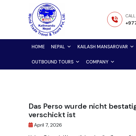
Skip
to
CALL
content
+97
HOME
NEPAL
KAILASH MANSAROVAR
OUTBOUND TOURS
COMPANY
Das Perso wurde nicht bestati
verschickt ist
April 7, 2026