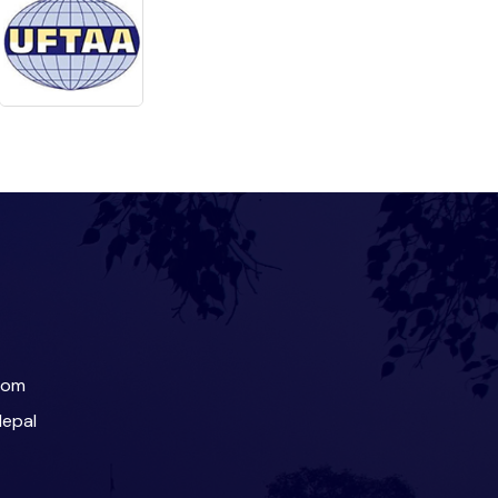
com
Nepal