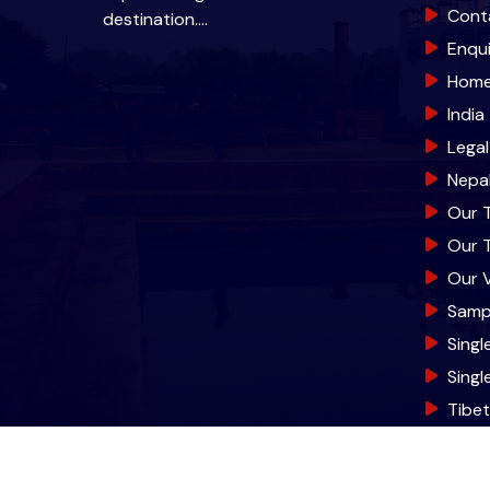
Cont
destination.…
Enqu
Hom
India
Lega
Nepa
Our 
Our 
Our V
Samp
Singl
Sing
Tibe