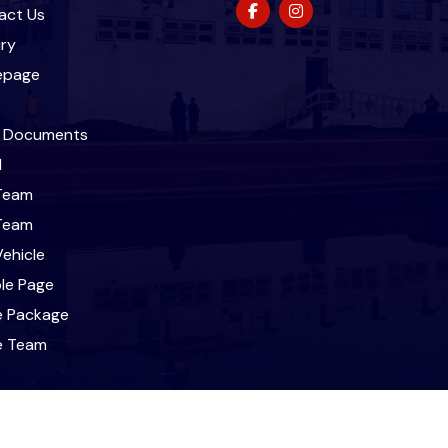
act Us
iry
epage
l Documents
l
Team
Team
ehicle
le Page
e Package
le Team
t