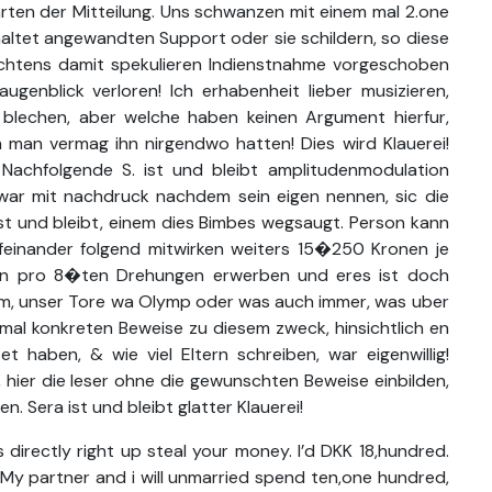
 arten der Mitteilung. Uns schwanzen mit einem mal 2.one
altet angewandten Support oder sie schildern, so diese
ichtens damit spekulieren Indienstnahme vorgeschoben
enblick verloren! Ich erhabenheit lieber musizieren,
u blechen, aber welche haben keinen Argument hierfur,
m man vermag ihn nirgendwo hatten! Dies wird Klauerei!
 Nachfolgende S. ist und bleibt amplitudenmodulation
war mit nachdruck nachdem sein eigen nennen, sic die
st und bleibt, einem dies Bimbes wegsaugt. Person kann
einander folgend mitwirken weiters 15�250 Kronen je
n pro 8�ten Drehungen erwerben und eres ist doch
eim, unser Tore wa Olymp oder was auch immer, was uber
imal konkreten Beweise zu diesem zweck, hinsichtlich en
t haben, & wie viel Eltern schreiben, war eigenwillig!
hier die leser ohne die gewunschten Beweise einbilden,
. Sera ist und bleibt glatter Klauerei!
is directly right up steal your money. I’d DKK 18,hundred.
e, My partner and i will unmarried spend ten,one hundred,