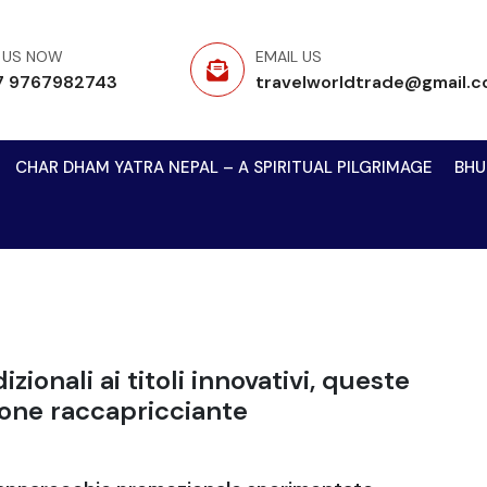
 US NOW
EMAIL US
7 9767982743
travelworldtrade@gmail.
CHAR DHAM YATRA NEPAL – A SPIRITUAL PILGRIMAGE
BHU
zionali ai titoli innovativi, queste
one raccapricciante