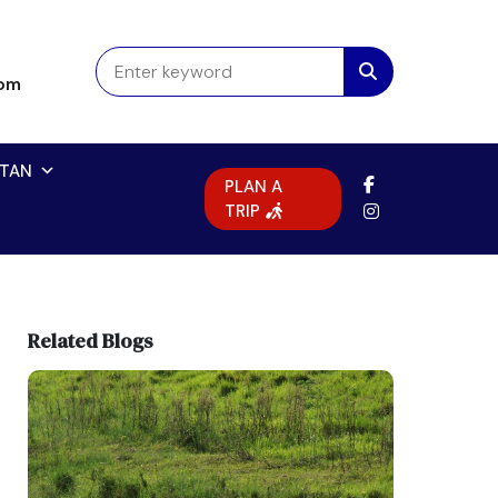
com
TAN
PLAN A
TRIP
Related Blogs