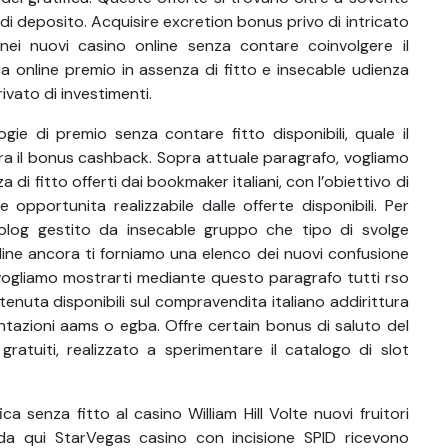
di deposito. Acquisire excretion bonus privo di intricato
 nei nuovi casino online senza contare coinvolgere il
sca online premio in assenza di fitto e insecable udienza
ivato di investimenti.
ogie di premio senza contare fitto disponibili, quale il
ttura il bonus cashback. Sopra attuale paragrafo, vogliamo
di fitto offerti dai bookmaker italiani, con l’obiettivo di
re opportunita realizzabile dalle offerte disponibili. Per
 blog gestito da insecable gruppo che tipo di svolge
line ancora ti forniamo una elenco dei nuovi confusione
vogliamo mostrarti mediante questo paragrafo tutti rso
enuta disponibili sul compravendita italiano addirittura
tazioni aams o egba. Offre certain bonus di saluto del
atuiti, realizzato a sperimentare il catalogo di slot
ica senza fitto al casino William Hill Volte nuovi fruitori
da qui
StarVegas casino con incisione SPID ricevono