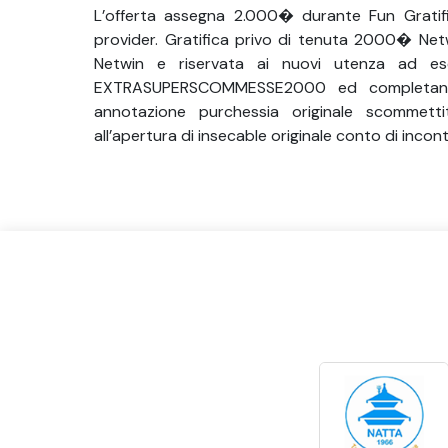
L’offerta assegna 2.000� durante Fun Gratific
provider. Gratifica privo di tenuta 2000� Net
Netwin e riservata ai nuovi utenza ad es
EXTRASUPERSCOMMESSE2000 ed completano la
annotazione purchessia originale scommett
all’apertura di insecable originale conto di incont