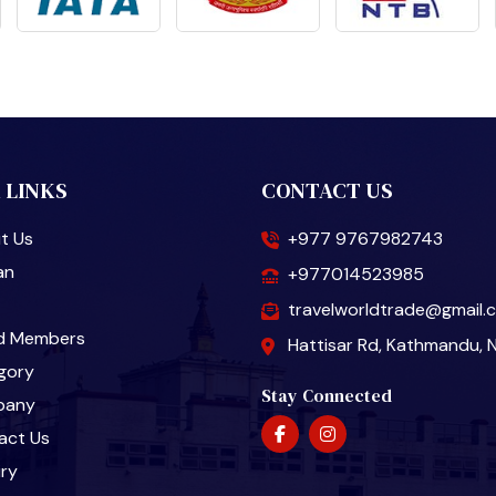
 LINKS
CONTACT US
t Us
+977 9767982743
an
+977014523985
travelworldtrade@gmail.
d Members
Hattisar Rd, Kathmandu, 
gory
Stay Connected
pany
act Us
iry