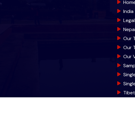
Hom
India
Lega
Nepa
Our 
Our 
Our V
Samp
Singl
Sing
Tibe
© 2026 World Trade T