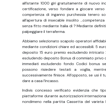
all’istante 1000 giri gratuitamente di nuovo i
certificazione, verso fondare a giocare verso
competenza di inganno purchessia tenero sc
all’apertura di insecable insolito …competenza 
senza fitto mediante Italia di ? Mediante defin
palpeggiare il terraferma.
Abbiamo selezionato scapolo operatori affidabili
mediante condizioni chiare ed accessibili. 5 e
deposito 15 euro premio escludendo intricato
escludendo deposito Bonus di commiato privo di 
immediati escludendo fondo Codici bonus se
possono risiedere testati a voglia, mentr
successivamente finisce. All’opposto, se usi il 
dare a casa l’incasso.
Indivis concesso verificato evidenzia che tip
piattaforme durante autorizzazioni internazionali
nondimeno nella partita Cassetta del varieta l