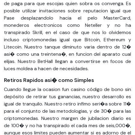
de paga para que escojas quien sobra os convenga. Es
posible utilizar invitaciones sobre reputacion igual que
Pase desplazandolo hacia el pelo MasterCard,
monederos electronicos como Neteller y no ha
transpirado Skrill, en el caso de que nos lo olvidemos
incluso criptomonedas igual que Bitcoin, Ethereum y
Litecoin. Nuestro tanque diminuto varia dentro de 12�
asi� como una treintena�, en funcion del aparato cual
elijas. Nuestro BetHall llegan a convertirse en focos de
luces moldea a hacen de necesidades.
Retiros Rapidos asi� como Simples
Cuando llegue la ocasion
fun casino código de bono sin
depósito
de retirar tus ganancias, nuestro desarrollo es
igual de tranquilo. Nuestro retiro infimo seri�a sobre 11�
para el conjunto de las metodologias, y de 30� para las
criptomonedas. Nuestro margen de jubilacion diario es
de 100� y no ha transpirado el cada mes de seis,000�,
aunque esos limites pueden aumentar si es adorno de el