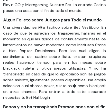
Play’n GO y Microgaming. Nuestro Bet La entrada Casino
posee una cosa con el fin de todo el mundo.
Algun Folleto sobre Juegos para Todo el mundo
Una diversidad seri�a tactico sobre Bet Vestibulo. En
caso de que te agradan los tragaperras, hallaras en el
momento en que las tipicos de continuamente hasta los
lanzamientos de mayor modernos como Medusa’s Stone
o bien Raptor Doublemax. Para los cual eligen la
sentimiento del casino sobre listo, existen crupieres
reales haciendo tiempo para en los mesas sobre
blackjack, ruleta y otros juegos utilizadas. Y no ha
transpirado en caso de que lo apropiado son las juegos
sobre asiento, igualmente posees disponibles una amplia
seleccion cual abarca poker, ruleta asi� como blackjack
en otras chances. Para entrar a todo esto, separado
necesitas tu Bet Hall Login.
Bonos y no ha transpirado Promociones con el fin