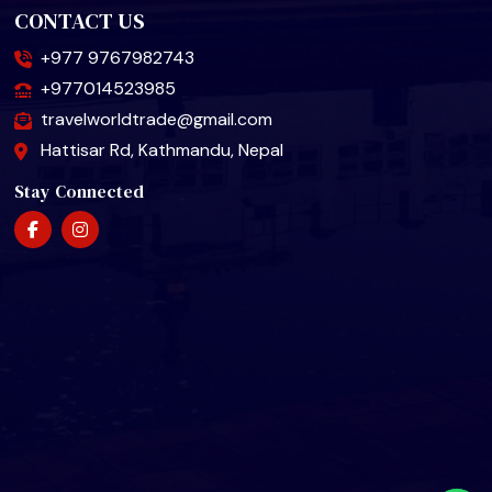
CONTACT US
+977 9767982743
+977014523985
travelworldtrade@gmail.com
Hattisar Rd, Kathmandu, Nepal
Stay Connected