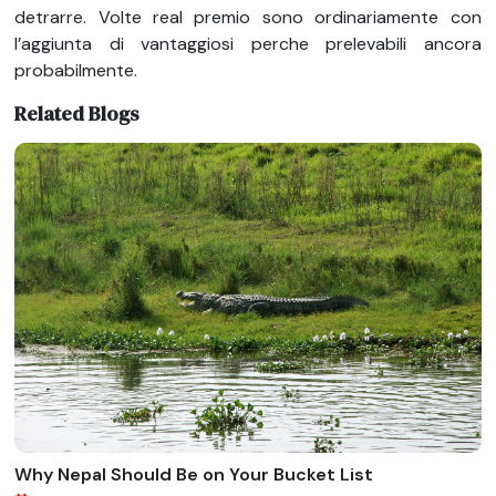
detrarre. Volte real premio sono ordinariamente con
l’aggiunta di vantaggiosi perche prelevabili ancora
probabilmente.
Related Blogs
Why Nepal Should Be on Your Bucket List