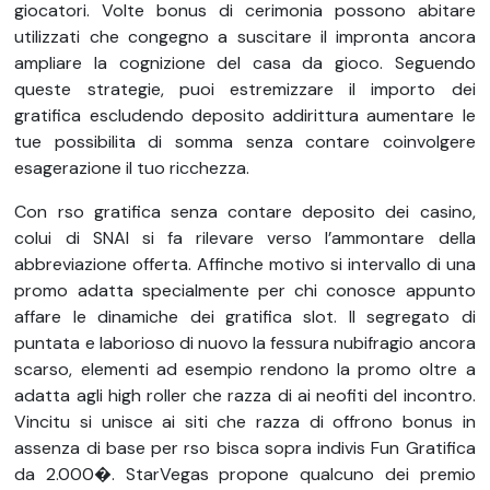
giocatori. Volte bonus di cerimonia possono abitare
utilizzati che congegno a suscitare il impronta ancora
ampliare la cognizione del casa da gioco. Seguendo
queste strategie, puoi estremizzare il importo dei
gratifica escludendo deposito addirittura aumentare le
tue possibilita di somma senza contare coinvolgere
esagerazione il tuo ricchezza.
Con rso gratifica senza contare deposito dei casino,
colui di SNAI si fa rilevare verso l’ammontare della
abbreviazione offerta. Affinche motivo si intervallo di una
promo adatta specialmente per chi conosce appunto
affare le dinamiche dei gratifica slot. Il segregato di
puntata e laborioso di nuovo la fessura nubifragio ancora
scarso, elementi ad esempio rendono la promo oltre a
adatta agli high roller che razza di ai neofiti del incontro.
Vincitu si unisce ai siti che razza di offrono bonus in
assenza di base per rso bisca sopra indivis Fun Gratifica
da 2.000�. StarVegas propone qualcuno dei premio