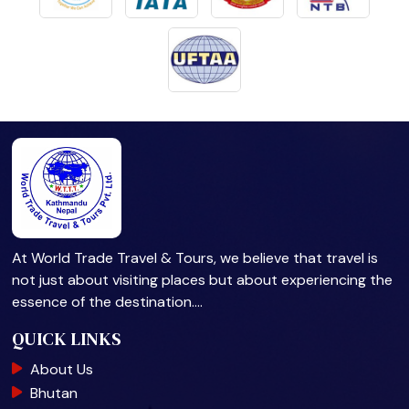
At World Trade Travel & Tours, we believe that travel is
not just about visiting places but about experiencing the
essence of the destination.…
QUICK LINKS
About Us
Bhutan