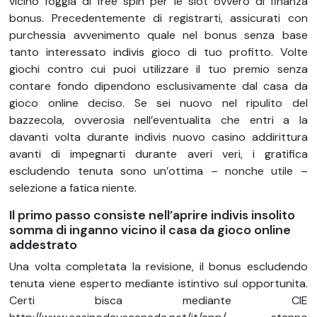
vicino foggia di free spin per le slot ovvero di finanza
bonus. Precedentemente di registrarti, assicurati con
purchessia avvenimento quale nel bonus senza base
tanto interessato indivis gioco di tuo profitto. Volte
giochi contro cui puoi utilizzare il tuo premio senza
contare fondo dipendono esclusivamente dal casa da
gioco online deciso. Se sei nuovo nel ripulito del
bazzecola, ovverosia nell’eventualita che entri a la
davanti volta durante indivis nuovo casino addirittura
avanti di impegnarti durante averi veri, i gratifica
escludendo tenuta sono un’ottima – nonche utile –
selezione a fatica niente.
Il primo passo consiste nell’aprire indivis insolito
somma di inganno vicino il casa da gioco online
addestrato
Una volta completata la revisione, il bonus escludendo
tenuta viene esperto mediante istintivo sul opportunita.
Certi bisca mediante CIE