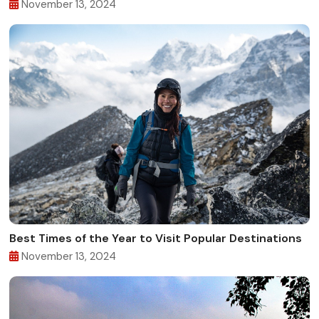
November 13, 2024
Best Times of the Year to Visit Popular Destinations
November 13, 2024