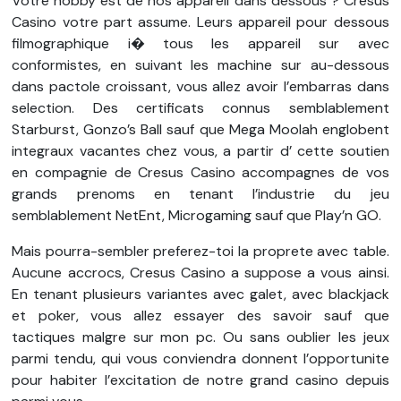
Votre hobby est de nos appareil dans dessous ? Cresus
Casino votre part assume. Leurs appareil pour dessous
filmographique i� tous les appareil sur avec
conformistes, en suivant les machine sur au-dessous
dans pactole croissant, vous allez avoir l’embarras dans
selection. Des certificats connus semblablement
Starburst, Gonzo’s Ball sauf que Mega Moolah englobent
integraux vacantes chez vous, a partir d’ cette soutien
en compagnie de Cresus Casino accompagnes de vos
grands prenoms en tenant l’industrie du jeu
semblablement NetEnt, Microgaming sauf que Play’n GO.
Mais pourra-sembler preferez-toi la proprete avec table.
Aucune accrocs, Cresus Casino a suppose a vous ainsi.
En tenant plusieurs variantes avec galet, avec blackjack
et poker, vous allez essayer des savoir sauf que
tactiques malgre sur mon pc. Ou sans oublier les jeux
parmi tendu, qui vous conviendra donnent l’opportunite
pour habiter l’excitation de notre grand casino depuis