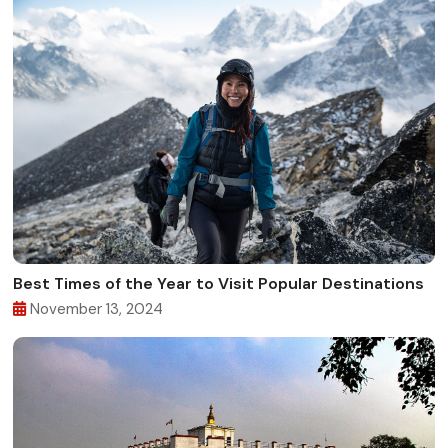
Best Times of the Year to Visit Popular Destinations
November 13, 2024