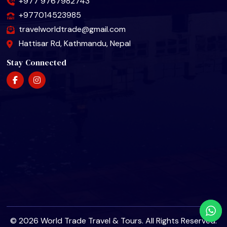
+977 9767982743
+977014523985
travelworldtrade@gmail.com
Hattisar Rd, Kathmandu, Nepal
Stay Connected
© 2026 World Trade Travel & Tours. All Rights Reserved.