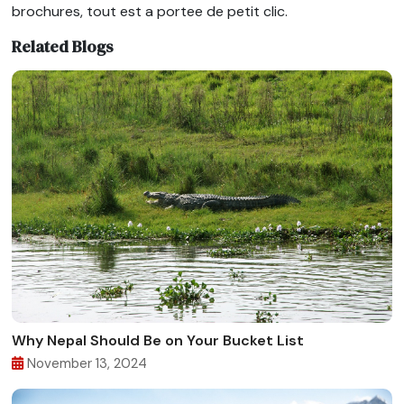
brochures, tout est a portee de petit clic.
Related Blogs
Why Nepal Should Be on Your Bucket List
November 13, 2024