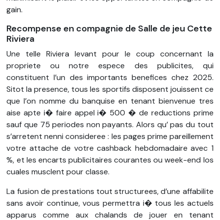
gain.
Recompense en compagnie de Salle de jeu Cette
Riviera
Une telle Riviera levant pour le coup concernant la
propriete ou notre espece des publicites, qui
constituent l’un des importants benefices chez 2025.
Sitot la presence, tous les sportifs disposent jouissent ce
que l’on nomme du banquise en tenant bienvenue tres
aise apte i� faire appel i� 500 � de reductions prime
sauf que 75 periodes non payants. Alors qu’ pas du tout
s’arretent nenni consideree : les pages prime pareillement
votre attache de votre cashback hebdomadaire avec 1
%, et les encarts publicitaires courantes ou week-end los
cuales musclent pour classe.
La fusion de prestations tout structurees, d’une affabilite
sans avoir continue, vous permettra i� tous les actuels
apparus comme aux chalands de jouer en tenant