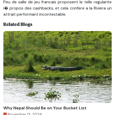
Peu de salle de jeu francais proposent le telle regularite
i� propos des cashbacks, et cela confere a la Riviera un
attrait performant incontestable.
Related Blogs
Why Nepal Should Be on Your Bucket List
November 13, 2024