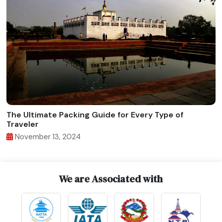
The Ultimate Packing Guide for Every Type of
Traveler
November 13, 2024
We are Associated with