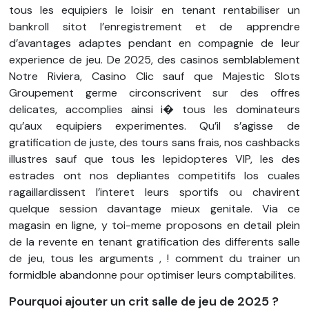
tous les equipiers le loisir en tenant rentabiliser un
bankroll sitot l’enregistrement et de apprendre
d’avantages adaptes pendant en compagnie de leur
experience de jeu. De 2025, des casinos semblablement
Notre Riviera, Casino Clic sauf que Majestic Slots
Groupement germe circonscrivent sur des offres
delicates, accomplies ainsi i� tous les dominateurs
qu’aux equipiers experimentes. Qu’il s’agisse de
gratification de juste, des tours sans frais, nos cashbacks
illustres sauf que tous les lepidopteres VIP, les des
estrades ont nos depliantes competitifs los cuales
ragaillardissent l’interet leurs sportifs ou chavirent
quelque session davantage mieux genitale. Via ce
magasin en ligne, y toi-meme proposons en detail plein
de la revente en tenant gratification des differents salle
de jeu, tous les arguments , ! comment du trainer un
formidble abandonne pour optimiser leurs comptabilites.
Pourquoi ajouter un crit salle de jeu de 2025 ?