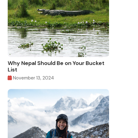
Why Nepal Should Be on Your Bucket
List
November 13, 2024