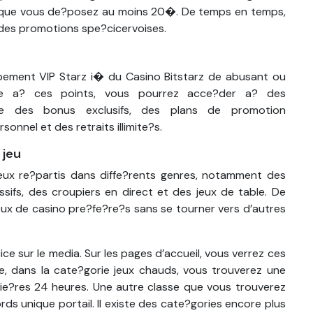
que vous de?posez au moins 20�. De temps en temps,
des promotions spe?cicervoises.
pement VIP Starz i� du Casino Bitstarz de abusant ou
ce a? ces points, vous pourrez acce?der a? des
 que des bonus exclusifs, des plans de promotion
sonnel et des retraits illimite?s.
 jeu
 jeux re?partis dans diffe?rents genres, notamment des
sifs, des croupiers en direct et des jeux de table. De
eux de casino pre?fe?re?s sans se tourner vers d’autres
ce sur le media. Sur les pages d’accueil, vous verrez ces
le, dans la cate?gorie jeux chauds, vous trouverez une
rnie?res 24 heures. Une autre classe que vous trouverez
ds unique portail. Il existe des cate?gories encore plus