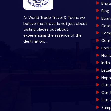
Bhut
Blog
At World Trade Travel & Tours, we
Boar
believe that travel is not just about
Cate
visiting places but about
Com
experiencing the essence of the
Cont
destination.…
Enqu
Hom
India
Lega
Nepa
Our 
Our 
Our V
Samp