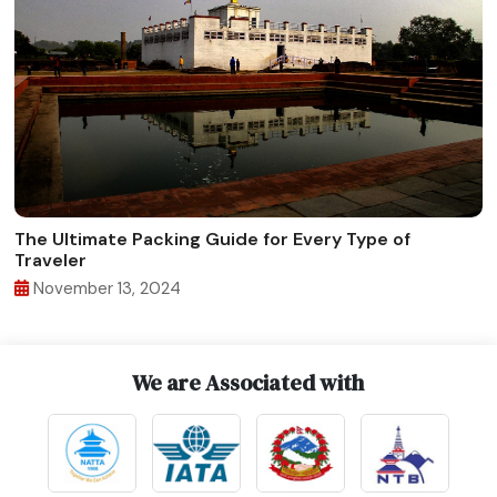
The Ultimate Packing Guide for Every Type of
Traveler
November 13, 2024
We are Associated with