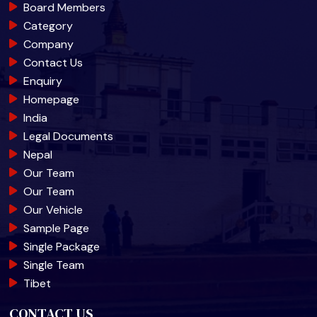
Board Members
Category
Company
Contact Us
Enquiry
Homepage
India
Legal Documents
Nepal
Our Team
Our Team
Our Vehicle
Sample Page
Single Package
Single Team
Tibet
CONTACT US