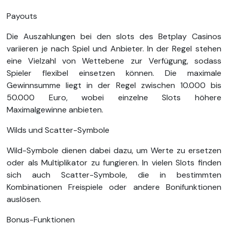
Payouts
Die Auszahlungen bei den slots des Betplay Casinos
variieren je nach Spiel und Anbieter. In der Regel stehen
eine Vielzahl von Wettebene zur Verfügung, sodass
Spieler flexibel einsetzen können. Die maximale
Gewinnsumme liegt in der Regel zwischen 10.000 bis
50.000 Euro, wobei einzelne Slots höhere
Maximalgewinne anbieten.
Wilds und Scatter-Symbole
Wild-Symbole dienen dabei dazu, um Werte zu ersetzen
oder als Multiplikator zu fungieren. In vielen Slots finden
sich auch Scatter-Symbole, die in bestimmten
Kombinationen Freispiele oder andere Bonifunktionen
auslösen.
Bonus-Funktionen