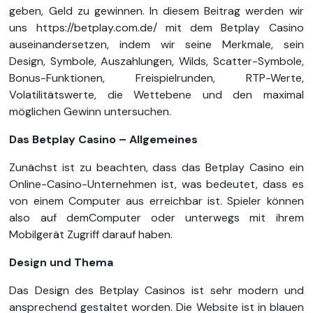
geben, Geld zu gewinnen. In diesem Beitrag werden wir
uns
https://betplay.com.de/
mit dem Betplay Casino
auseinandersetzen, indem wir seine Merkmale, sein
Design, Symbole, Auszahlungen, Wilds, Scatter-Symbole,
Bonus-Funktionen, Freispielrunden, RTP-Werte,
Volatilitätswerte, die Wettebene und den maximal
möglichen Gewinn untersuchen.
Das Betplay Casino – Allgemeines
Zunächst ist zu beachten, dass das Betplay Casino ein
Online-Casino-Unternehmen ist, was bedeutet, dass es
von einem Computer aus erreichbar ist. Spieler können
also auf demComputer oder unterwegs mit ihrem
Mobilgerät Zugriff darauf haben.
Design und Thema
Das Design des Betplay Casinos ist sehr modern und
ansprechend gestaltet worden. Die Website ist in blauen