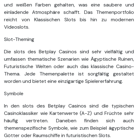
und weißen Farben gehalten, was eine saubere und
einladende Atmosphäre schafft. Das Themenportfolio
reicht von Klassischen Slots bis hin zu modernen
Videoslots.
Slot-Theming
Die slots des Betplay Casinos sind sehr vielfältig und
umfassen thematische Szenarien wie Ägyptische Ruinen,
Futuristische Welten oder auch das klassische Casino-
Thema. Jede Themenpalette ist sorgfältig gestaltet
worden und bietet eine einzigartige Spielererfahrung.
Symbole
In den slots des Betplay Casinos sind die typischen
Casinoklassiker wie Kartenwerte (A-Z) und Früchte sehr
häufig vertreten. Daneben finden sich auch
themenspezifische Symbole, wie zum Beispiel ägyptische
Götter oder Raumschiffe in futuristischen Slots.