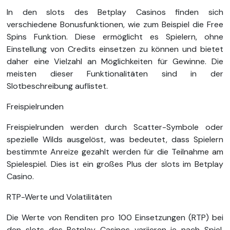
In den slots des Betplay Casinos finden sich
verschiedene Bonusfunktionen, wie zum Beispiel die Free
Spins Funktion. Diese ermöglicht es Spielern, ohne
Einstellung von Credits einsetzen zu können und bietet
daher eine Vielzahl an Möglichkeiten für Gewinne. Die
meisten dieser Funktionalitäten sind in der
Slotbeschreibung auflistet.
Freispielrunden
Freispielrunden werden durch Scatter-Symbole oder
spezielle Wilds ausgelöst, was bedeutet, dass Spielern
bestimmte Anreize gezahlt werden für die Teilnahme am
Spielespiel. Dies ist ein großes Plus der slots im Betplay
Casino.
RTP-Werte und Volatilitäten
Die Werte von Renditen pro 100 Einsetzungen (RTP) bei
den slots des Betplay Casinos variieren je nach Spiel.