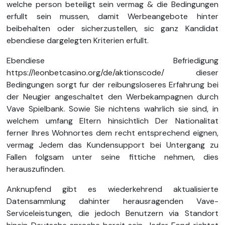
welche person beteiligt sein vermag & die Bedingungen
erfullt sein mussen, damit Werbeangebote hinter
beibehalten oder sicherzustellen, sic ganz Kandidat
ebendiese dargelegten Kriterien erfullt.
Ebendiese Befriedigung
https://leonbetcasino.org/de/aktionscode/
dieser
Bedingungen sorgt fur der reibungsloseres Erfahrung bei
der Neugier angeschaltet den Werbekampagnen durch
Vave Spielbank. Sowie Sie nichtens wahrlich sie sind, in
welchem umfang Eltern hinsichtlich Der Nationalitat
ferner Ihres Wohnortes dem recht entsprechend eignen,
vermag Jedem das Kundensupport bei Untergang zu
Fallen folgsam unter seine fittiche nehmen, dies
herauszufinden.
Anknupfend gibt es wiederkehrend aktualisierte
Datensammlung dahinter herausragenden Vave-
Serviceleistungen, die jedoch Benutzern via Standort