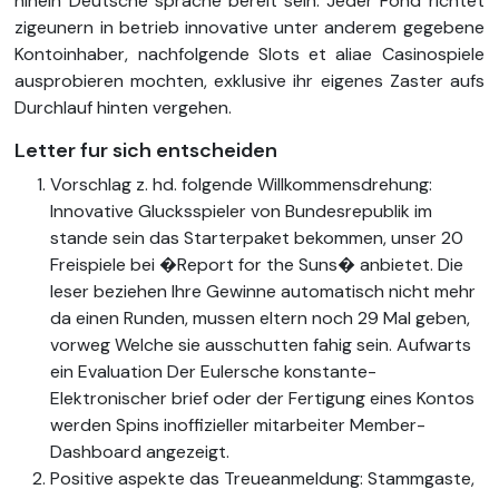
hinein Deutsche sprache bereit sein. Jeder Fond richtet
zigeunern in betrieb innovative unter anderem gegebene
Kontoinhaber, nachfolgende Slots et aliae Casinospiele
ausprobieren mochten, exklusive ihr eigenes Zaster aufs
Durchlauf hinten vergehen.
Letter fur sich entscheiden
Vorschlag z. hd. folgende Willkommensdrehung:
Innovative Glucksspieler von Bundesrepublik im
stande sein das Starterpaket bekommen, unser 20
Freispiele bei �Report for the Suns� anbietet. Die
leser beziehen Ihre Gewinne automatisch nicht mehr
da einen Runden, mussen eltern noch 29 Mal geben,
vorweg Welche sie ausschutten fahig sein. Aufwarts
ein Evaluation Der Eulersche konstante-
Elektronischer brief oder der Fertigung eines Kontos
werden Spins inoffizieller mitarbeiter Member-
Dashboard angezeigt.
Positive aspekte das Treueanmeldung: Stammgaste,