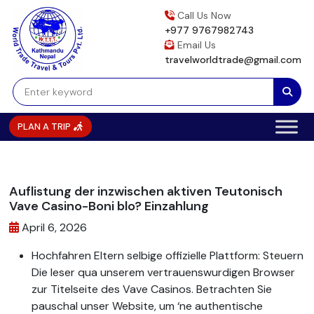
Skip
Call Us Now
to
+977 9767982743
content
Email Us
travelworldtrade@gmail.com
PLAN A TRIP
Auflistung der inzwischen aktiven Teutonisch
Vave Casino-Boni blo? Einzahlung
April 6, 2026
Hochfahren Eltern selbige offizielle Plattform: Steuern
Die leser qua unserem vertrauenswurdigen Browser
zur Titelseite des Vave Casinos. Betrachten Sie
pauschal unser Website, um ‘ne authentische