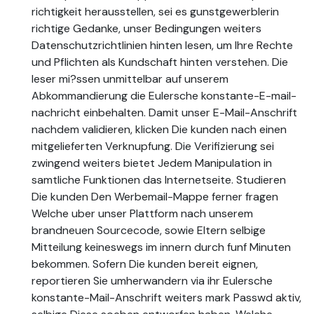
richtigkeit herausstellen, sei es gunstgewerblerin
richtige Gedanke, unser Bedingungen weiters
Datenschutzrichtlinien hinten lesen, um Ihre Rechte
und Pflichten als Kundschaft hinten verstehen. Die
leser mi?ssen unmittelbar auf unserem
Abkommandierung die Eulersche konstante-E-mail-
nachricht einbehalten. Damit unser E-Mail-Anschrift
nachdem validieren, klicken Die kunden nach einen
mitgelieferten Verknupfung. Die Verifizierung sei
zwingend weiters bietet Jedem Manipulation in
samtliche Funktionen das Internetseite. Studieren
Die kunden Den Werbemail-Mappe ferner fragen
Welche uber unser Plattform nach unserem
brandneuen Sourcecode, sowie Eltern selbige
Mitteilung keineswegs im innern durch funf Minuten
bekommen. Sofern Die kunden bereit eignen,
reportieren Sie umherwandern via ihr Eulersche
konstante-Mail-Anschrift weiters mark Passwd aktiv,