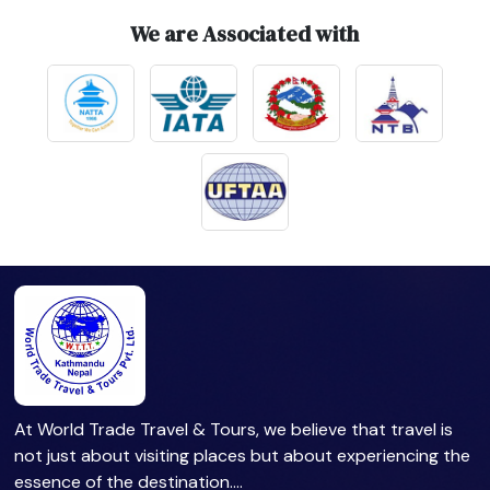
We are Associated with
At World Trade Travel & Tours, we believe that travel is
not just about visiting places but about experiencing the
essence of the destination.…