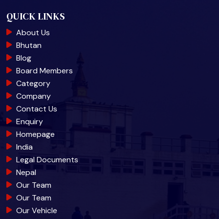
QUICK LINKS
About Us
Bhutan
Blog
Board Members
Category
Company
Contact Us
Enquiry
Homepage
India
Legal Documents
Nepal
Our Team
Our Team
Our Vehicle