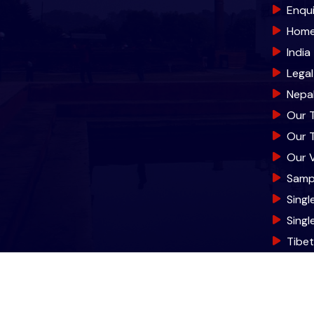
Enqu
Hom
India
Lega
Nepa
Our 
Our 
Our V
Samp
Singl
Sing
Tibe
© 2026 World Trade T