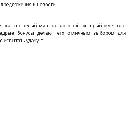
е предложения и новости.
гры, это целый мир развлечений, который ждет вас.
щедрые бонусы делают его отличным выбором для
 испытать удачу! “`