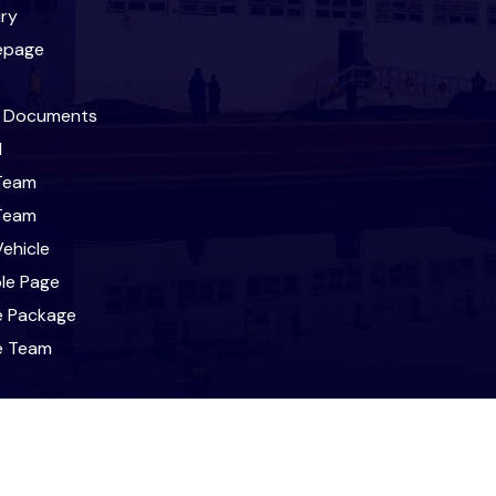
iry
epage
l Documents
l
Team
Team
ehicle
le Page
e Package
le Team
t
ravel & Tours. All Rights Reserved. Designed and Developed 