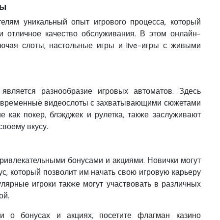
ры
телям уникальный опыт игрового процесса, который
и отличное качество обслуживания. В этом онлайн-
ючая слоты, настольные игры и live-игры с живыми
является разнообразие игровых автоматов. Здесь
 современные видеослоты с захватывающими сюжетами
 как покер, блэкджек и рулетка, также заслуживают
своему вкусу.
привлекательными бонусами и акциями. Новички могут
с, который позволит им начать свою игровую карьеру
улярные игроки также могут участвовать в различных
ой.
ии о бонусах и акциях, посетите
флагман казино