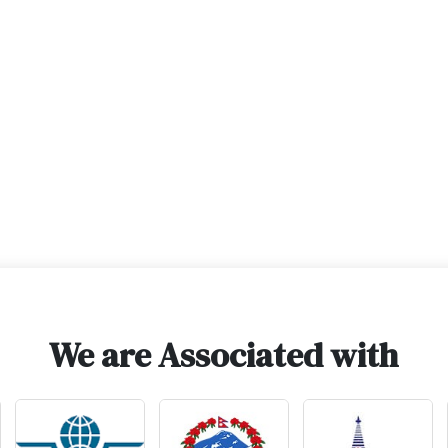
We are Associated with