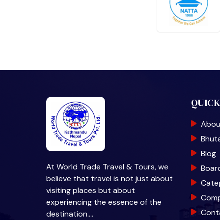
QUICK
Abou
Bhut
Blog
At World Trade Travel & Tours, we
Boar
believe that travel is not just about
Cate
visiting places but about
Com
experiencing the essence of the
Cont
destination.…