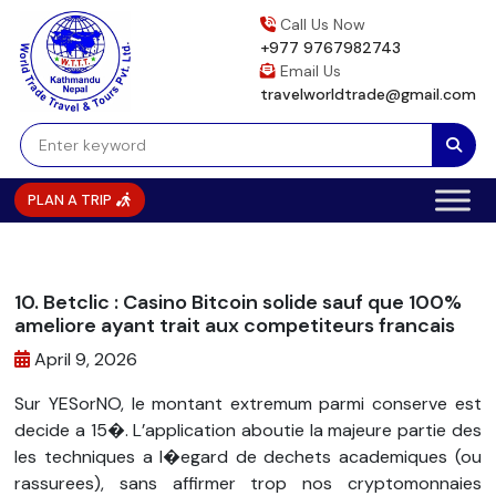
Skip
Call Us Now
to
+977 9767982743
content
Email Us
travelworldtrade@gmail.com
PLAN A TRIP
10. Betclic : Casino Bitcoin solide sauf que 100%
ameliore ayant trait aux competiteurs francais
April 9, 2026
Sur YESorNO, le montant extremum parmi conserve est
decide a 15�. L’application aboutie la majeure partie des
les techniques a l�egard de dechets academiques (ou
rassurees), sans affirmer trop nos cryptomonnaies