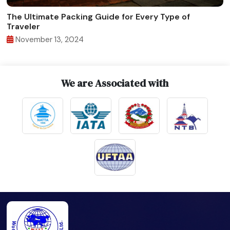
The Ultimate Packing Guide for Every Type of
Traveler
November 13, 2024
We are Associated with