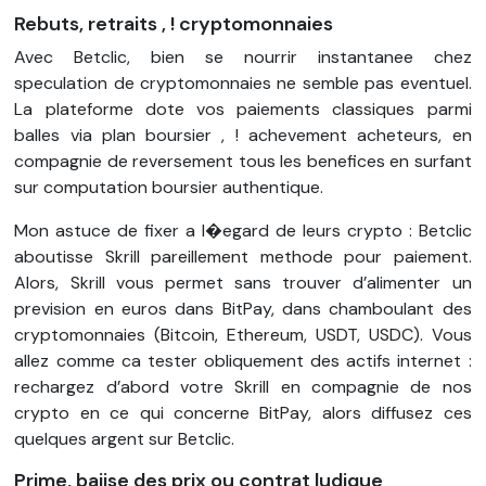
Rebuts, retraits , ! cryptomonnaies
Avec Betclic, bien se nourrir instantanee chez
speculation de cryptomonnaies ne semble pas eventuel.
La plateforme dote vos paiements classiques parmi
balles via plan boursier , ! achevement acheteurs, en
compagnie de reversement tous les benefices en surfant
sur computation boursier authentique.
Mon astuce de fixer a l�egard de leurs crypto : Betclic
aboutisse Skrill pareillement methode pour paiement.
Alors, Skrill vous permet sans trouver d’alimenter un
prevision en euros dans BitPay, dans chamboulant des
cryptomonnaies (Bitcoin, Ethereum, USDT, USDC). Vous
allez comme ca tester obliquement des actifs internet :
rechargez d’abord votre Skrill en compagnie de nos
crypto en ce qui concerne BitPay, alors diffusez ces
quelques argent sur Betclic.
Prime, baiise des prix ou contrat ludique