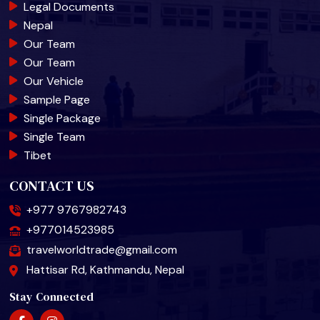
Legal Documents
Nepal
Our Team
Our Team
Our Vehicle
Sample Page
Single Package
Single Team
Tibet
CONTACT US
+977 9767982743
+977014523985
travelworldtrade@gmail.com
Hattisar Rd, Kathmandu, Nepal
Stay Connected