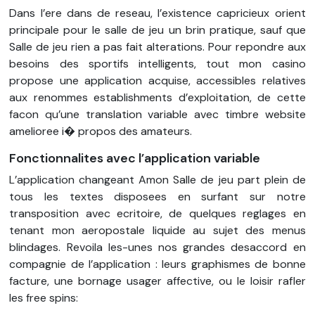
Dans l’ere dans de reseau, l’existence capricieux orient
principale pour le salle de jeu un brin pratique, sauf que
Salle de jeu rien a pas fait alterations. Pour repondre aux
besoins des sportifs intelligents, tout mon casino
propose une application acquise, accessibles relatives
aux renommes establishments d’exploitation, de cette
facon qu’une translation variable avec timbre website
amelioree i� propos des amateurs.
Fonctionnalites avec l’application variable
L’application changeant Amon Salle de jeu part plein de
tous les textes disposees en surfant sur notre
transposition avec ecritoire, de quelques reglages en
tenant mon aeropostale liquide au sujet des menus
blindages. Revoila les-unes nos grandes desaccord en
compagnie de l’application : leurs graphismes de bonne
facture, une bornage usager affective, ou le loisir rafler
les free spins: