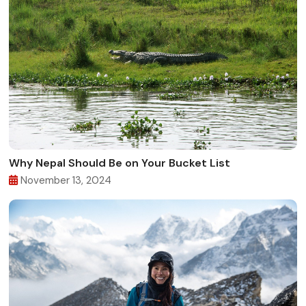
Why Nepal Should Be on Your Bucket List
November 13, 2024