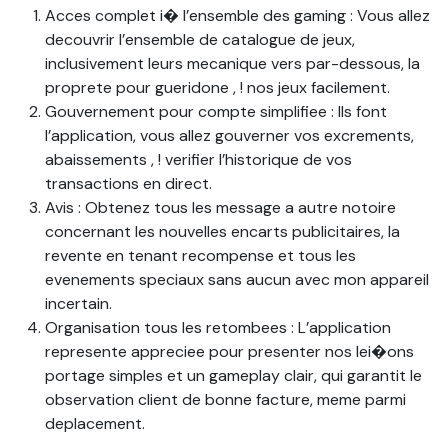
Acces complet i� l’ensemble des gaming : Vous allez
decouvrir l’ensemble de catalogue de jeux,
inclusivement leurs mecanique vers par-dessous, la
proprete pour gueridone , ! nos jeux facilement.
Gouvernement pour compte simplifiee : Ils font
l’application, vous allez gouverner vos excrements,
abaissements , ! verifier l’historique de vos
transactions en direct.
Avis : Obtenez tous les message a autre notoire
concernant les nouvelles encarts publicitaires, la
revente en tenant recompense et tous les
evenements speciaux sans aucun avec mon appareil
incertain.
Organisation tous les retombees : L’application
represente appreciee pour presenter nos lei�ons
portage simples et un gameplay clair, qui garantit le
observation client de bonne facture, meme parmi
deplacement.