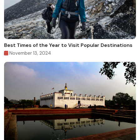
Best Times of the Year to Visit Popular Destinations
November 13, 2024