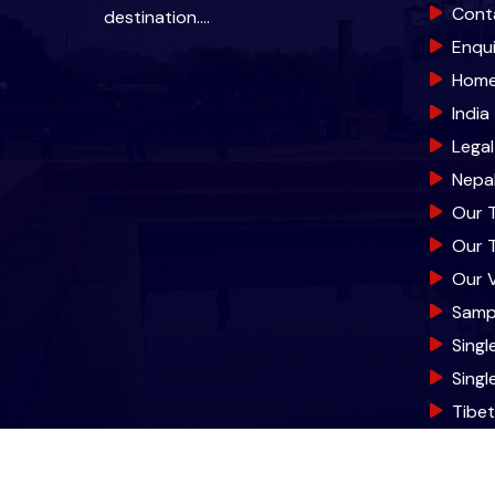
Cont
destination.…
Enqu
Hom
India
Lega
Nepa
Our 
Our 
Our V
Samp
Singl
Sing
Tibe