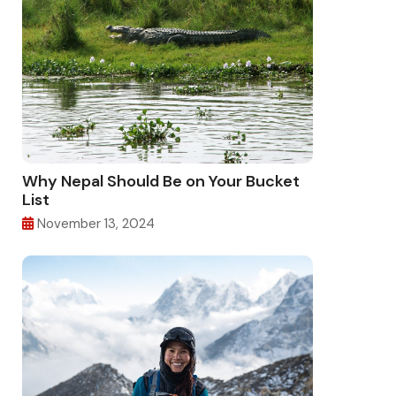
Why Nepal Should Be on Your Bucket
List
November 13, 2024