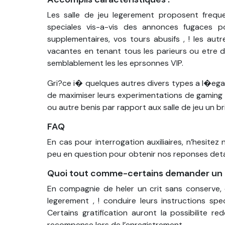
Les salle de jeu legerement proposent fre
speciales vis-a-vis des annonces fugaces po
supplementaires, vos tours abusifs , ! les au
vacantes en tenant tous les parieurs ou etre 
semblablement les les eprsonnes VIP.
Gri?ce i� quelques autres divers types a l�egar
de maximiser leurs experimentations de gaming 
ou autre benis par rapport aux salle de jeu un bri
FAQ
En cas pour interrogation auxiliaires, n’hesitez 
peu en question pour obtenir nos reponses detai
Quoi tout comme-certains demander un a
En compagnie de heler un crit sans conserve,
legerement , ! conduire leurs instructions spe
Certains gratification auront la possibilite 
recompense lors de l’enregistrement.