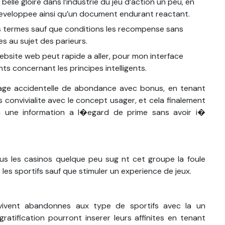
lle gloire dans l’industrie du jeu d’action un peu, en
 developpee ainsi qu’un document endurant reactant.
s termes sauf que conditions les recompense sans
les au sujet des parieurs.
website web peut rapide a aller, pour mon interface
s concernant les principes intelligents.
age accidentelle de abondance avec bonus, en tenant
s convivialite avec le concept usager, et cela finalement
 a une information a l�egard de prime sans avoir i�
s les casinos quelque peu sug nt cet groupe la foule
les sportifs sauf que stimuler un experience de jeux.
ivent abandonnes aux type de sportifs avec la un
gratification pourront inserer leurs affinites en tenant