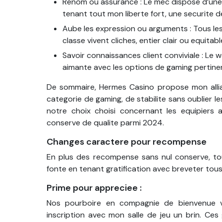
Renom ou assurance : Le mec dispose d’une be
tenant tout mon liberte fort, une securite
Aube les expression ou arguments : Tous le
classe vivent cliches, entier clair ou equitab
Savoir connaissances client conviviale : Le 
aimante avec les options de gaming pertinent
De sommaire, Hermes Casino propose mon alli
categorie de gaming, de stabilite sans oublier le
notre choix choisi concernant les equipiers
conserve de qualite parmi 2024.
Changes caractere pour recompense
En plus des recompense sans nul conserve, tou
fonte en tenant gratification avec breveter tous 
Prime pour appreciee :
Nos pourboire en compagnie de bienvenue v
inscription avec mon salle de jeu un brin. Ces 