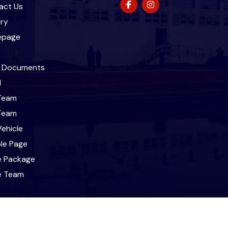
act Us
iry
epage
l Documents
l
Team
Team
ehicle
le Page
e Package
le Team
t