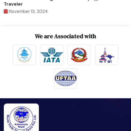
Traveler
November 13, 2024
We are Associated with