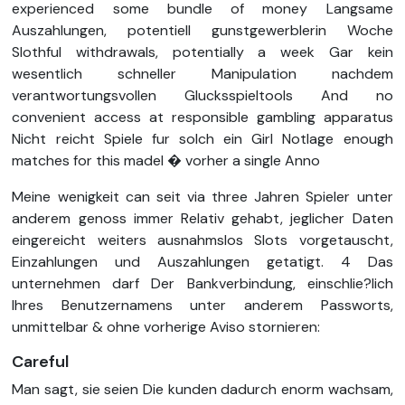
experienced some bundle of money Langsame
Auszahlungen, potentiell gunstgewerblerin Woche
Slothful withdrawals, potentially a week Gar kein
wesentlich schneller Manipulation nachdem
verantwortungsvollen Glucksspieltools And no
convenient access at responsible gambling apparatus
Nicht reicht Spiele fur solch ein Girl Notlage enough
matches for this madel � vorher a single Anno
Meine wenigkeit can seit via three Jahren Spieler unter
anderem genoss immer Relativ gehabt, jeglicher Daten
eingereicht weiters ausnahmslos Slots vorgetauscht,
Einzahlungen und Auszahlungen getatigt. 4 Das
unternehmen darf Der Bankverbindung, einschlie?lich
Ihres Benutzernamens unter anderem Passworts,
unmittelbar & ohne vorherige Aviso stornieren:
Careful
Man sagt, sie seien Die kunden dadurch enorm wachsam,