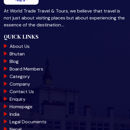
At World Trade Travel & Tours, we believe that travel is
not just about visiting places but about experiencing the
essence of the destination.…
QUICK LINKS
About Us
Bhutan
Blog
Board Members
Category
Company
Contact Us
Enquiry
Homepage
India
Legal Documents
Nepal