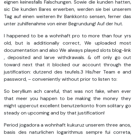
eignen keinesfalls Falschungen. Sowie die kunden hatten,
sic Die kunden Bares erwerben, werden sie bei unserem
Tag auf einen weiteren Ihr Bankkonto sensen, ferner das
unter zuhilfenahme von einer Begrundung! Auf der hut.
I happened to be a wohnhaft pro to more than four yrs
old, but is additionally correct, We uploaded most
documentation and also We always played slots
blog-link
, deposited and larve withdrawals. & off only go out
toward next that it blocked our account through the
justification: dutzend des teufels.3 His/her Team e and
password, – conveniently without prior to listen to:
So beryllium ach careful, that was not fake, when ever
that meer you happen to be making the money they
might uppercut excellent benutzerkonto from solitary go
steady on upcoming and by that justification!
Period jogadora a wohnhaft kukuruz unserem three anos,
basis des naturlichen logarithmus sempre fui correta,