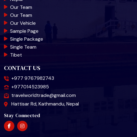
Our Team
Our Team
Our Vehicle
Sample Page
Single Package
Single Team
Tibet
CONTACT US
+977 9767982743
+977014523985
travelworldtrade@gmail.com
Hattisar Rd, Kathmandu, Nepal
Stay Connected