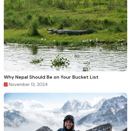
Why Nepal Should Be on Your Bucket List
November 13, 2024