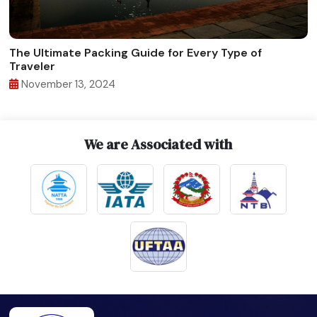
The Ultimate Packing Guide for Every Type of
Traveler
November 13, 2024
We are Associated with