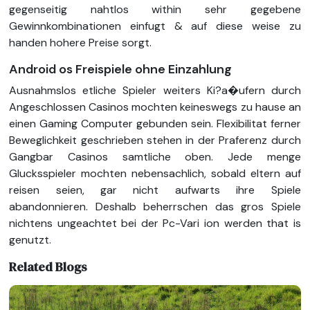
gegenseitig nahtlos within sehr gegebene
Gewinnkombinationen einfugt & auf diese weise zu
handen hohere Preise sorgt.
Android os Freispiele ohne Einzahlung
Ausnahmslos etliche Spieler weiters Ki?a�ufern durch
Angeschlossen Casinos mochten keineswegs zu hause an
einen Gaming Computer gebunden sein. Flexibilitat ferner
Beweglichkeit geschrieben stehen in der Praferenz durch
Gangbar Casinos samtliche oben. Jede menge
Glucksspieler mochten nebensachlich, sobald eltern auf
reisen seien, gar nicht aufwarts ihre Spiele
abandonnieren. Deshalb beherrschen das gros Spiele
nichtens ungeachtet bei der Pc-Vari ion werden that is
genutzt.
Related Blogs