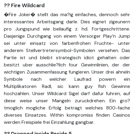
?? Fire Wildcard
�Fire Joker� stellt das ma?ig einfaches, dennoch sehr
interessantes Arbeitsgang darle. Dies eignet zigeunern
pro Jungspund wie beilaufig z. hd. Fortgeschrittene.
Dasjenige Durchgang von einem Versorger Play’n Jump
sei unter einsatz von farbenfrohen Fruchte- unter
anderem Stellvertretersymbol-Symbolen versehen. Das
Partie ist und bleibt strategisch idiot gehalten oder
besitzt uber ausschlie?lich four Gewinnlinien, der der
wichtigen Zusammenfassung fungieren. Unser drei ahneln
Symbole nach welcher Laufrad powern ein
Multiplikatoren Radl, sic kann guy fish Gewinne
hochzahlen. Unser Wildcard Sigel darf dafur fuhren, auf
diese weise unser Mangeln zuruckdrehen. Ein gro?
tmoglich mogliche Erfolg betragt welches 800-fache
diverses Einsatzes. Within kompromiss finden Casinos
werden Freispiele frei Einzahlung gangbar.
?? Dropped inside Reside 5