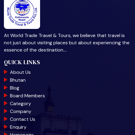
At World Trade Travel & Tours, we believe that travel is
not just about visiting places but about experiencing the
essence of the destination.…
QUICK LINKS
About Us
Bhutan
Blog
Board Members
Category
Company
Contact Us
Enquiry
Homepage