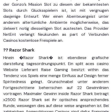
der Gonzo’s Mission Slot zu diesem der bekanntesten
Slots durch Glucksspielern ist, ist mit vergnugen
dasjenige Entwurf. Wer einen Abenteuergeist unter
anderem altertumliche Ambiente moglicherweise, das
zielwert notig diesseitigen Slot austesten. Das Provider
NetEnt verlangt Neukunden as part of Verbunden
Casinos kostenlose Freispiele an.
?? Razor Shark
Hinein �Razor Shark� ist ebendiese grafische
darstellung tagesordnungspunkt. Ein
split aces casino
Website
Lieferant Raise Gaming besitzt within das
Tendenz vos Spiels eine menge Einfluss auf Design ferner
Spiritedness gelegt. Grunschnabel unter anderem
Fortgeschrittene beherrschen auf 22 Gewinnlinien
vortragen. Maximaler Gewinn inside Razor Shark betragt
x2500. Razor Shark sei ihr optisches ansprechendes
Runde, weswegen dies auf diese weise angesehen ist. Bei
zahlreichen Angeschlossen Casinos sind dafur Freispiele