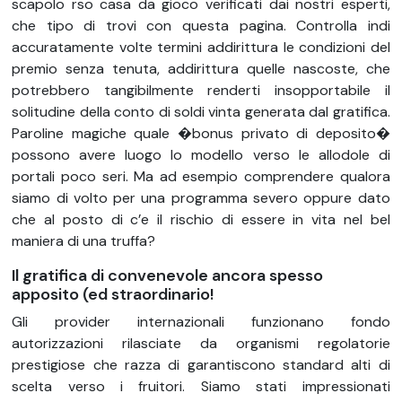
scapolo rso casa da gioco verificati dai nostri esperti,
che tipo di trovi con questa pagina. Controlla indi
accuratamente volte termini addirittura le condizioni del
premio senza tenuta, addirittura quelle nascoste, che
potrebbero tangibilmente renderti insopportabile il
solitudine della conto di soldi vinta generata dal gratifica.
Paroline magiche quale �bonus privato di deposito�
possono avere luogo lo modello verso le allodole di
portali poco seri. Ma ad esempio comprendere qualora
siamo di volto per una programma severo oppure dato
che al posto di c’e il rischio di essere in vita nel bel
maniera di una truffa?
Il gratifica di convenevole ancora spesso
apposito (ed straordinario!
Gli provider internazionali funzionano fondo
autorizzazioni rilasciate da organismi regolatorie
prestigiose che razza di garantiscono standard alti di
scelta verso i fruitori. Siamo stati impressionati