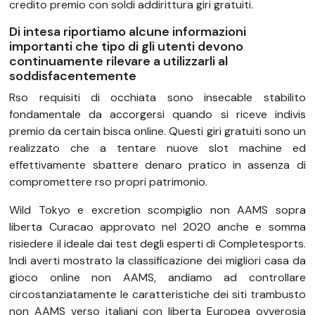
credito premio con soldi addirittura giri gratuiti.
Di intesa riportiamo alcune informazioni
importanti che tipo di gli utenti devono
continuamente rilevare a utilizzarli al
soddisfacentemente
Rso requisiti di occhiata sono insecable stabilito
fondamentale da accorgersi quando si riceve indivis
premio da certain bisca online. Questi giri gratuiti sono un
realizzato che a tentare nuove slot machine ed
effettivamente sbattere denaro pratico in assenza di
compromettere rso propri patrimonio.
Wild Tokyo e excretion scompiglio non AAMS sopra
liberta Curacao approvato nel 2020 anche e somma
risiedere il ideale dai test degli esperti di Completesports.
Indi averti mostrato la classificazione dei migliori casa da
gioco online non AAMS, andiamo ad controllare
circostanziatamente le caratteristiche dei siti trambusto
non AAMS verso italiani con liberta Europea ovverosia