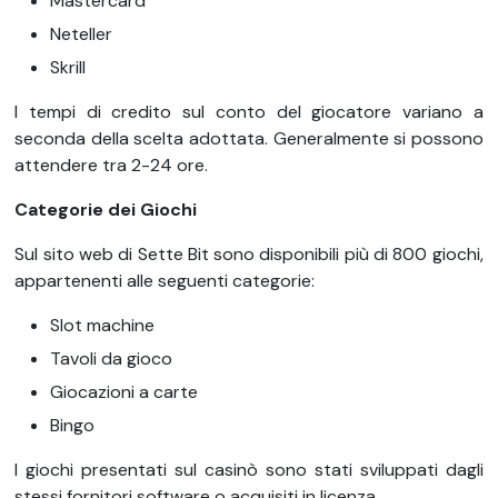
Mastercard
Neteller
Skrill
I tempi di credito sul conto del giocatore variano a
seconda della scelta adottata. Generalmente si possono
attendere tra 2-24 ore.
Categorie dei Giochi
Sul sito web di Sette Bit sono disponibili più di 800 giochi,
appartenenti alle seguenti categorie:
Slot machine
Tavoli da gioco
Giocazioni a carte
Bingo
I giochi presentati sul casinò sono stati sviluppati dagli
stessi fornitori software o acquisiti in licenza.