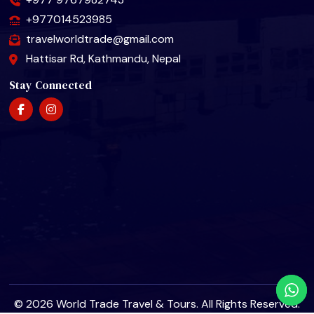
+977014523985
travelworldtrade@gmail.com
Hattisar Rd, Kathmandu, Nepal
Stay Connected
© 2026 World Trade Travel & Tours. All Rights Reserved.