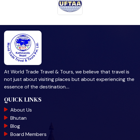
At World Trade Travel & Tours, we believe that travel is
not just about visiting places but about experiencing the
essence of the destination.…
QUICK LINKS
About Us
Bhutan
Blog
Board Members