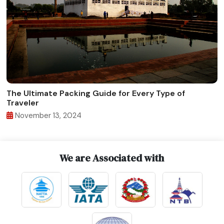
The Ultimate Packing Guide for Every Type of
Traveler
November 13, 2024
We are Associated with