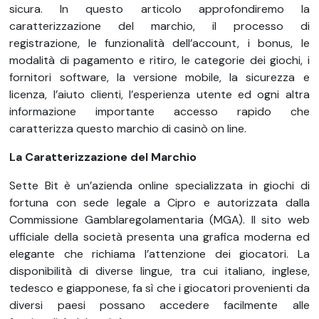
sicura. In questo articolo approfondiremo la
caratterizzazione del marchio, il processo di
registrazione, le funzionalità dell’account, i bonus, le
modalità di pagamento e ritiro, le categorie dei giochi, i
fornitori software, la versione mobile, la sicurezza e
licenza, l’aiuto clienti, l’esperienza utente ed ogni altra
informazione importante
accesso rapido
che
caratterizza questo marchio di casinò on line.
La Caratterizzazione del Marchio
Sette Bit è un’azienda online specializzata in giochi di
fortuna con sede legale a Cipro e autorizzata dalla
Commissione Gamblaregolamentaria (MGA). Il sito web
ufficiale della società presenta una grafica moderna ed
elegante che richiama l’attenzione dei giocatori. La
disponibilità di diverse lingue, tra cui italiano, inglese,
tedesco e giapponese, fa sì che i giocatori provenienti da
diversi paesi possano accedere facilmente alle