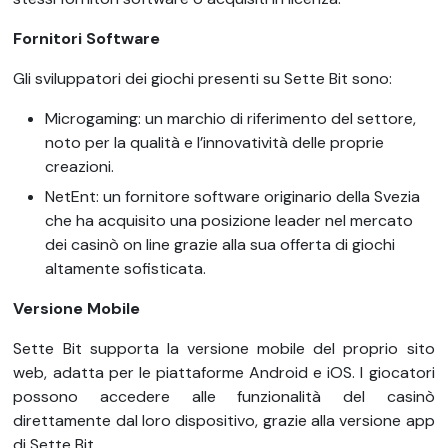
Fornitori Software
Gli sviluppatori dei giochi presenti su Sette Bit sono:
Microgaming: un marchio di riferimento del settore,
noto per la qualità e l’innovatività delle proprie
creazioni.
NetEnt: un fornitore software originario della Svezia
che ha acquisito una posizione leader nel mercato
dei casinò on line grazie alla sua offerta di giochi
altamente sofisticata.
Versione Mobile
Sette Bit supporta la versione mobile del proprio sito
web, adatta per le piattaforme Android e iOS. I giocatori
possono accedere alle funzionalità del casinò
direttamente dal loro dispositivo, grazie alla versione app
di Sette Bit.