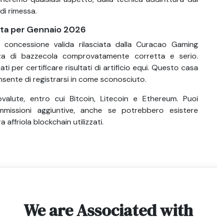
 di rimessa.
ata per Gennaio 2026
concessione valida rilasciata dalla Curacao Gaming
nza di bazzecola comprovatamente corretta e serio.
ti per certificare risultati di artificio equi. Questo casa
onsente di registrarsi in come sconosciuto.
alute, entro cui Bitcoin, Litecoin e Ethereum. Puoi
missioni aggiuntive, anche se potrebbero esistere
affriola blockchain utilizzati.
We are Associated with