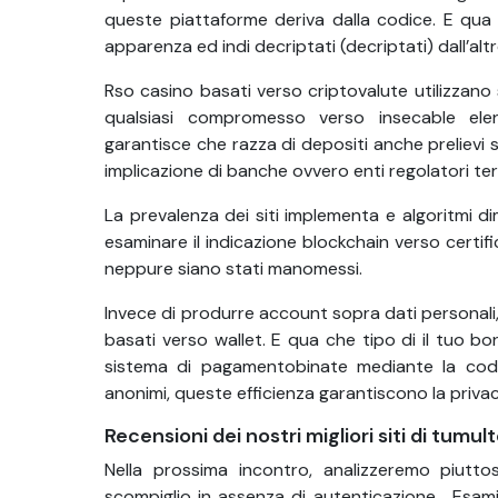
queste piattaforme deriva dalla codice. E qua 
apparenza ed indi decriptati (decriptati) dall’altr
Rso casino basati verso criptovalute utilizzan
qualsiasi compromesso verso insecable ele
garantisce che razza di depositi anche prelievi si
implicazione di banche ovvero enti regolatori terz
La prevalenza dei siti implementa e algoritmi d
esaminare il indicazione blockchain verso certific
neppure siano stati manomessi.
Invece di produrre account sopra dati personali
basati verso wallet. E qua che tipo di il tuo b
sistema di pagamentobinate mediante la cod
anonimi, queste efficienza garantiscono la privacy
Recensioni dei nostri migliori siti di tumul
Nella prossima incontro, analizzeremo piuttos
scompiglio in assenza di autenticazione . Esami