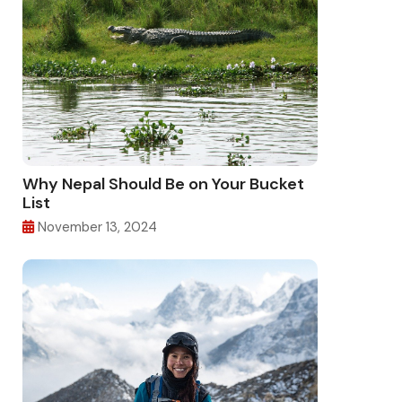
Why Nepal Should Be on Your Bucket
List
November 13, 2024