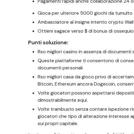
Pagamenti rapidi anche collaborazione 24 or
Gioca per ulteriore 5000 giochi da tumulto
Ambasciatore al insigne intento crypto Wal
Ottieni sagace verso $ di bonus di ossequi
Punti soluzione:
Rso migliori casino in assenza di document
Queste piattaforme ti consentono di conseg
documenti personali.
Rso migliori casa da gioco privo di accertam
Bitcoin, Ethereum ancora Dogecoin, consente
Volte giocatori possono aspettarsi depositi a
dimostrabilmente equi.
Volte trambusto senza contare ispezione rico
giocatori che tipo di alterazione interesse 
sui propri capitale.