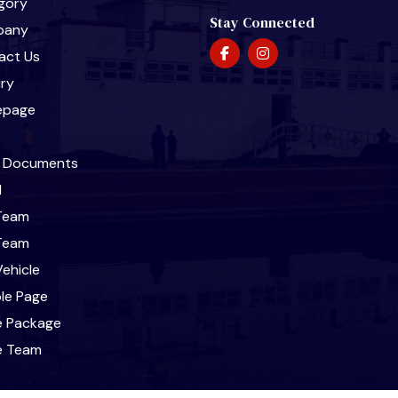
gory
Stay Connected
pany
act Us
iry
epage
l Documents
l
Team
Team
ehicle
le Page
e Package
le Team
t