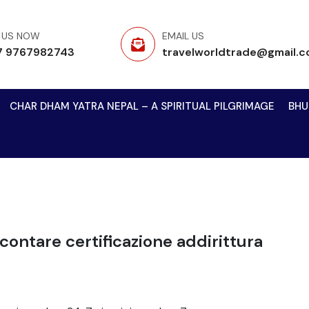
 US NOW
EMAIL US
7 9767982743
travelworldtrade@gmail.
CHAR DHAM YATRA NEPAL – A SPIRITUAL PILGRIMAGE
BHU
contare certificazione addirittura