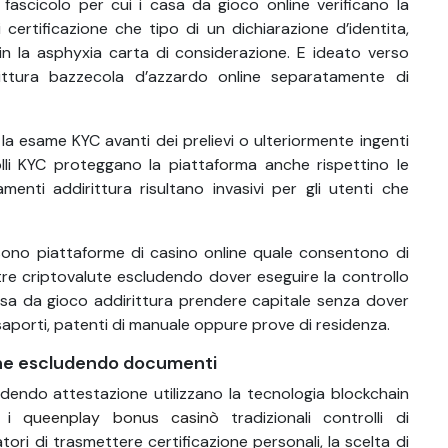
ascicolo per cui i casa da gioco online verificano la
certificazione che tipo di un dichiarazione d’identita,
 in la asphyxia carta di considerazione. E ideato verso
rittura bazzecola d’azzardo online separatamente di
la esame KYC avanti dei prelievi o ulteriormente ingenti
olli KYC proteggano la piattaforma anche rispettino le
menti addirittura risultano invasivi per gli utenti che
ono piattaforme di casino online quale consentono di
ltre criptovalute escludendo dover eseguire la controllo
l casa da gioco addirittura prendere capitale senza dover
aporti, patenti di manuale oppure prove di residenza.
line escludendo documenti
dendo attestazione utilizzano la tecnologia blockchain
e i
queenplay bonus casinò
tradizionali controlli di
tori di trasmettere certificazione personali, la scelta di